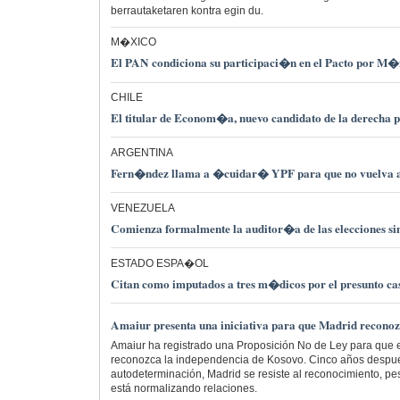
berrautaketaren kontra egin du.
M�XICO
El PAN condiciona su participaci�n en el Pacto por M�
CHILE
El titular de Econom�a, nuevo candidato de la derecha p
ARGENTINA
Fern�ndez llama a �cuidar� YPF para que no vuelva 
VENEZUELA
Comienza formalmente la auditor�a de las elecciones si
ESTADO ESPA�OL
Citan como imputados a tres m�dicos por el presunto c
Amaiur presenta una iniciativa para que Madrid recono
Amaiur ha registrado una Proposición No de Ley para que 
reconozca la independencia de Kosovo. Cinco años despué
autodeterminación, Madrid se resiste al reconocimiento, pe
está normalizando relaciones.