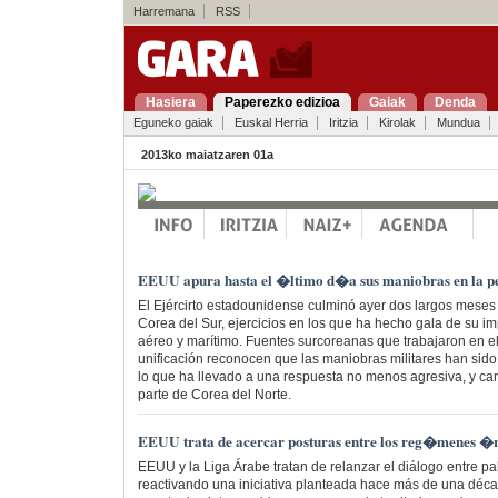
Harremana
RSS
Hasiera
Paperezko edizioa
Gaiak
Denda
Eguneko gaiak
Euskal Herria
Iritzia
Kirolak
Mundua
2013ko maiatzaren 01a
EEUU apura hasta el �ltimo d�a sus maniobras en la 
El Ejércirto estadounidense culminó ayer dos largos meses
Corea del Sur, ejercicios en los que ha hecho gala de su i
aéreo y marítimo. Fuentes surcoreanas que trabajaron en el
unificación reconocen que las maniobras militares han sido
lo que ha llevado a una respuesta no menos agresiva, y c
parte de Corea del Norte.
EEUU trata de acercar posturas entre los reg�menes �ra
EEUU y la Liga Árabe tratan de relanzar el diálogo entre pal
reactivando una iniciativa planteada hace más de una déc