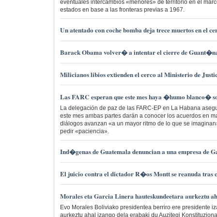
eventuales intercambios «menores» de territorio en el marc
estados en base a las fronteras previas a 1967.
Un atentado con coche bomba deja trece muertos en el c
Barack Obama volver� a intentar el cierre de Guant�
Milicianos libios extienden el cerco al Ministerio de Justi
Las FARC esperan que este mes haya �humo blanco� so
La delegación de paz de las FARC-EP en La Habana asegur
este mes ambas partes darán a conocer los acuerdos en mat
diálogos avanzan «a un mayor ritmo de lo que se imaginan»
pedir «paciencia».
Ind�genas de Guatemala denuncian a una empresa de G
El juicio contra el dictador R�os Montt se reanuda tras ci
Morales eta Garcia Linera hauteskundeetara aurkeztu ah
Evo Morales Boliviako presidentea berriro ere presidente i
aurkeztu ahal izango dela erabaki du Auzitegi Konstituzion