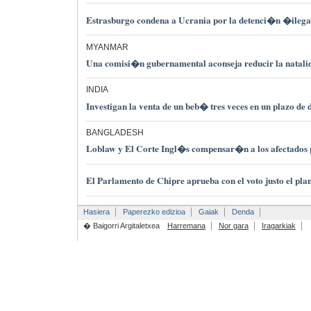
Estrasburgo condena a Ucrania por la detenci�n �ileg
MYANMAR
Una comisi�n gubernamental aconseja reducir la natalid
INDIA
Investigan la venta de un beb� tres veces en un plazo de
BANGLADESH
Loblaw y El Corte Ingl�s compensar�n a los afectados 
El Parlamento de Chipre aprueba con el voto justo el plan
Hasiera
Paperezko edizioa
Gaiak
Denda
� Baigorri Argitaletxea
Harremana
Nor gara
Iragarkiak