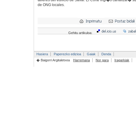
talleres del edificio de Savar. El Corte Ingl�s canalizar� 
de ONG locales.
Gehitu artikuloa:
Hasiera
Paperezko edizioa
Gaiak
Denda
� Baigorri Argitaletxea
Harremana
Nor gara
Iragarkiak