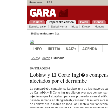
Harremana
RSS
Hasiera
Paperezko edizioa
Gaiak
Denda
Eguneko gaiak
Euskal Herria
Iritzia
Kirolak
Mundua
2013ko maiatzaren 01a
GARA
>
Idatzia
>
Mundua
BANGLADESH
Loblaw y El Corte Ingl�s compen
afectados por el derrumbe
La compa��a canadiense Loblaw, una de las mayores c
de Canad�, y El Corte Ingl�s dijeron ayer que compensar�
v�ctimas que trabajaban para sus proveedores en el edifi
pasada semana en Bangladesh, causando la muerte a casi 
de Loblaw, era la marca de ropa Joe Fresh la que fabricaba