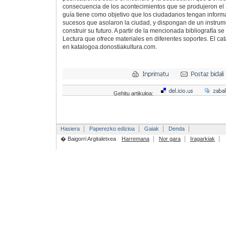
consecuencia de los acontecimientos que se produjeron el
guía tiene como objetivo que los ciudadanos tengan inform
sucesos que asolaron la ciudad, y dispongan de un instru
construir su futuro. A partir de la mencionada bibliografía s
Lectura que ofrece materiales en diferentes soportes. El ca
en katalogoa.donostiakultura.com.
Gehitu artikuloa:
Hasiera
Paperezko edizioa
Gaiak
Denda
� Baigorri Argitaletxea
Harremana
Nor gara
Iragarkiak