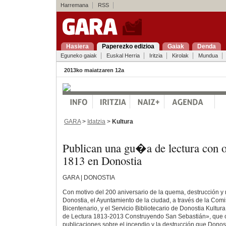
Harremana
RSS
Hasiera
Paperezko edizioa
Gaiak
Denda
Eguneko gaiak
Euskal Herria
Iritzia
Kirolak
Mundua
2013ko maiatzaren 12a
GARA
>
Idatzia
>
Kultura
Publican una gu�a de lectura con o
1813 en Donostia
GARA | DONOSTIA
Con motivo del 200 aniversario de la quema, destrucción y 
Donostia, el Ayuntamiento de la ciudad, a través de la Com
Bicentenario, y el Servicio Bibliotecario de Donostia Kultur
de Lectura 1813-2013 Construyendo San Sebastián», que o
publicaciones sobre el incendio y la destrucción que Donos