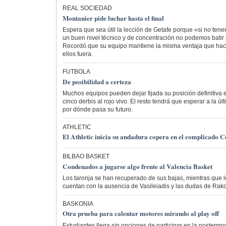
REAL SOCIEDAD
Montanier pide luchar hasta el final
Espera que sea útil la lección de Getafe porque «si no ten
un buen nivel técnico y de concentración no podemos batir
Recordó que su equipo mantiene la misma ventaja que hace 
ellos fuera.
FUTBOLA
De posibilidad a certeza
Muchos equipos pueden dejar fijada su posición definitiva 
cinco derbis al rojo vivo. El resto tendrá que esperar a la ú
por dónde pasa su futuro.
ATHLETIC
El Athletic inicia su andadura copera en el complicado C
BILBAO BASKET
Condenados a jugarse algo frente al Valencia Basket
Los taronja se han recuperado de sus bajas, mientras que l
cuentan con la ausencia de Vasileiadis y las dudas de Rako
BASKONIA
Otra prueba para calentar motores mirando al play off
Estudiantes llega sin opciones de participar en la postempo