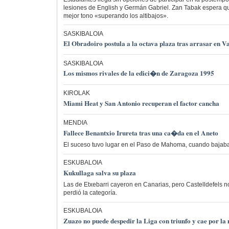
lesiones de English y Germán Gabriel. Zan Tabak espera qu
mejor tono «superando los altibajos».
SASKIBALOIA
El Obradoiro postula a la octava plaza tras arrasar en V
SASKIBALOIA
Los mismos rivales de la edici�n de Zaragoza 1995
KIROLAK
Miami Heat y San Antonio recuperan el factor cancha
MENDIA
Fallece Benantxio Irureta tras una ca�da en el Aneto
El suceso tuvo lugar en el Paso de Mahoma, cuando bajaba
ESKUBALOIA
Kukullaga salva su plaza
Las de Etxebarri cayeron en Canarias, pero Castelldefels 
perdió la categoría.
ESKUBALOIA
Zuazo no puede despedir la Liga con triunfo y cae por 