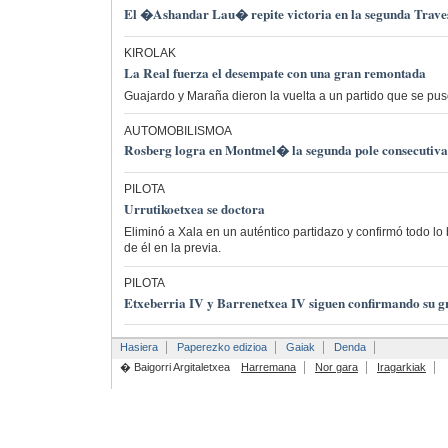
El �Ashandar Lau� repite victoria en la segunda Tra
KIROLAK
La Real fuerza el desempate con una gran remontada
Guajardo y Maraña dieron la vuelta a un partido que se pus
AUTOMOBILISMOA
Rosberg logra en Montmel� la segunda pole consecutiva
PILOTA
Urrutikoetxea se doctora
Eliminó a Xala en un auténtico partidazo y confirmó todo l
de él en la previa.
PILOTA
Etxeberria IV y Barrenetxea IV siguen confirmando su 
Hasiera
Paperezko edizioa
Gaiak
Denda
� Baigorri Argitaletxea
Harremana
Nor gara
Iragarkiak