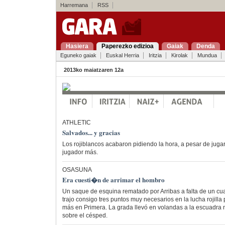
Harremana
RSS
Hasiera
Paperezko edizioa
Gaiak
Denda
Eguneko gaiak
Euskal Herria
Iritzia
Kirolak
Mundua
2013ko maiatzaren 12a
ATHLETIC
Salvados... y gracias
Los rojiblancos acabaron pidiendo la hora, a pesar de juga
jugador más.
OSASUNA
Era cuesti�n de arrimar el hombro
Un saque de esquina rematado por Arribas a falta de un cuar
trajo consigo tres puntos muy necesarios en la lucha rojill
más en Primera. La grada llevó en volandas a la escuadra 
sobre el césped.