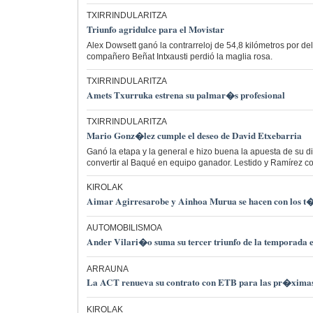
TXIRRINDULARITZA
Triunfo agridulce para el Movistar
Alex Dowsett ganó la contrarreloj de 54,8 kilómetros por de
compañero Beñat Intxausti perdió la maglia rosa.
TXIRRINDULARITZA
Amets Txurruka estrena su palmar�s profesional
TXIRRINDULARITZA
Mario Gonz�lez cumple el deseo de David Etxebarria
Ganó la etapa y la general e hizo buena la apuesta de su di
convertir al Baqué en equipo ganador. Lestido y Ramírez co
KIROLAK
Aimar Agirresarobe y Ainhoa Murua se hacen con los t�t
AUTOMOBILISMOA
Ander Vilari�o suma su tercer triunfo de la temporada en
ARRAUNA
La ACT renueva su contrato con ETB para las pr�xima
KIROLAK