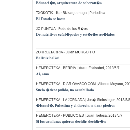
Educaci�n, arquitectura de soberan�a
TXOKOTIK
- Iker Bizkarguenaga | Periodista
El Estado se basta
JO PUNTUA
- Fede de los R�os
De nutritivos cefal�podos y est�riles ac�falos
ZORROZTARRIA
- Julen MURGOITIO
Balkoiz balkoi
HEMEROTEKA
- BERRIA | Idurre Eskisabel, 2013/5/7
Ai, ama
HEMEROTEKA
- DIARIOVASCO.COM | Alberto Moyano, 201
Suelo �tico: pulido, no acuchillado
HEMEROTEKA
- LA JORNADA | Jos� Steinsleger, 2013/5/
�Israel�, Palestina y el derecho a tirar piedras
HEMEROTEKA
- PUBLICO.ES | Juan Tortosa, 2013/5/7
Si los catalanes quieren decidir, decidir�n