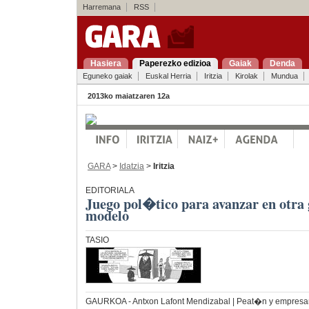
Harremana
RSS
Hasiera
Paperezko edizioa
Gaiak
Denda
Eguneko gaiak
Euskal Herria
Iritzia
Kirolak
Mundua
2013ko maiatzaren 12a
GARA
>
Idatzia
>
Iritzia
EDITORIALA
Juego pol�tico para avanzar en otra 
modelo
TASIO
GAURKOA
- Antxon Lafont Mendizabal | Peat�n y empresa