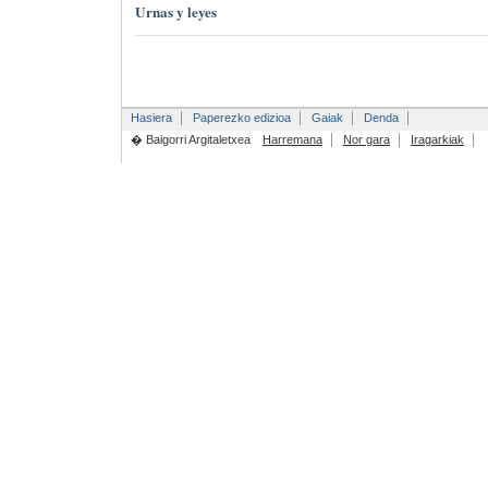
Urnas y leyes
Hasiera
Paperezko edizioa
Gaiak
Denda
� Baigorri Argitaletxea
Harremana
Nor gara
Iragarkiak