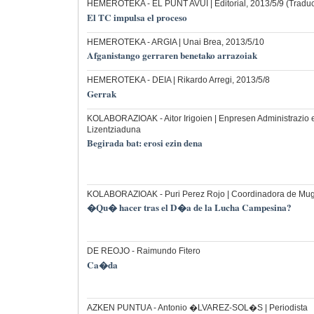
HEMEROTEKA
- EL PUNT AVUI | Editorial, 2013/5/9 (Trad
El TC impulsa el proceso
HEMEROTEKA
- ARGIA | Unai Brea, 2013/5/10
Afganistango gerraren benetako arrazoiak
HEMEROTEKA
- DEIA | Rikardo Arregi, 2013/5/8
Gerrak
KOLABORAZIOAK
- Aitor Irigoien | Enpresen Administrazio
Lizentziaduna
Begirada bat: erosi ezin dena
KOLABORAZIOAK
- Puri Perez Rojo | Coordinadora de Mu
�Qu� hacer tras el D�a de la Lucha Campesina?
DE REOJO
- Raimundo Fitero
Ca�da
AZKEN PUNTUA
- Antonio �LVAREZ-SOL�S | Periodista