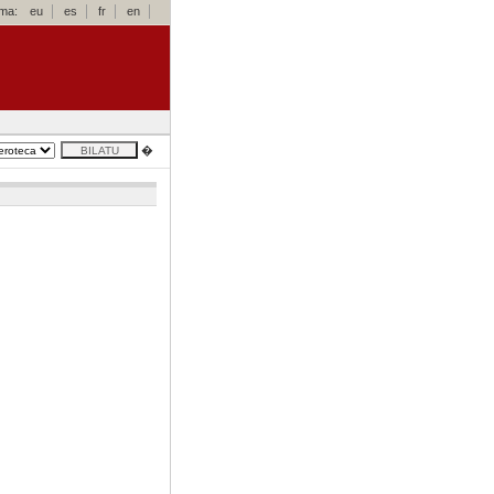
oma:
eu
es
fr
en
�