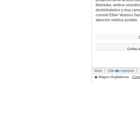
posteriormente ambos fue
Marlaska, ambos oriundos 
deshidratados y muy cansa
coronel Elber Velasco Gar
atención médica posible.
Gehitu a
Inicio
Edici�n impresa
� Baigorri Argitaletxea
Cont