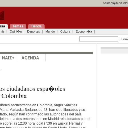
Selecci�n de idi
esa
Temas
Tienda
ria
Opini�n
Deportes
Mundo
Cultura
Econom�a
a
dos ciudadanos espa�oles
n Colombia
ñoles secuestrados en Colombia, Angel Sánchez
María Marlaska Sedano, de 43, han sido liberados y se
tado, según han confirmado las autoridades del país
detenido a dos empresarios en Madrid relacionados con el
jo sobre las 12:30 hora local (7:30 en Euskal Herria) y