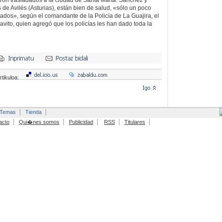
ron trasladados a la ciudad de Santa Marta. Sánchez y
de Avilés (Asturias), están bien de salud, «sólo un poco
dos», según el comandante de la Policía de La Guajira, el
avito, quien agregó que los policías les han dado toda la
rtikuloa:
Temas
Tienda
acto
Qui�nes somos
Publicidad
RSS
Titulares