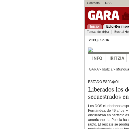
Contacto
RSS
Inicio
Edici�n impr
Temas del d�a
Euskal Her
2013 junio 16
GARA
>
Idatzia
>
Mundu
ESTADO ESPA�OL
Liberados los 
secuestrados e
Los DOS ciudadanos espa
Fernández, de 49 años, y 
encuentran en perfecto es
americano. La Policía ha 
rapto. El rescate se produ