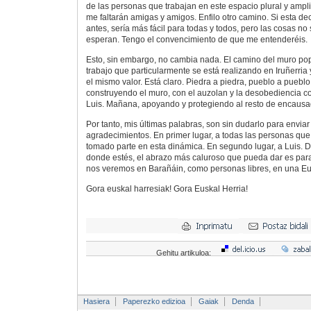
de las personas que trabajan en este espacio plural y amp
me faltarán amigas y amigos. Enfilo otro camino. Si esta de
antes, sería más fácil para todas y todos, pero las cosas 
esperan. Tengo el convencimiento de que me entenderéis.
Esto, sin embargo, no cambia nada. El camino del muro pop
trabajo que particularmente se está realizando en Iruñerria
el mismo valor. Está claro. Piedra a piedra, pueblo a puebl
construyendo el muro, con el auzolan y la desobediencia c
Luis. Mañana, apoyando y protegiendo al resto de encaus
Por tanto, mis últimas palabras, son sin dudarlo para enviar
agradecimientos. En primer lugar, a todas las personas qu
tomado parte en esta dinámica. En segundo lugar, a Luis. 
donde estés, el abrazo más caluroso que pueda dar es para 
nos veremos en Barañáin, como personas libres, en una Eus
Gora euskal harresiak! Gora Euskal Herria!
Gehitu artikuloa:
Hasiera
Paperezko edizioa
Gaiak
Denda