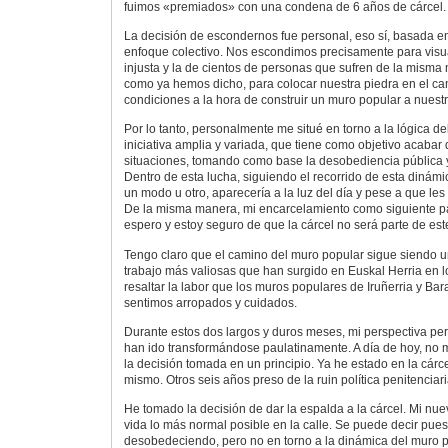
fuimos «premiados» con una condena de 6 años de cárcel.
La decisión de escondernos fue personal, eso sí, basada e
enfoque colectivo. Nos escondimos precisamente para visua
injusta y la de cientos de personas que sufren de la mism
como ya hemos dicho, para colocar nuestra piedra en el ca
condiciones a la hora de construir un muro popular a nuestr
Por lo tanto, personalmente me situé en torno a la lógica d
iniciativa amplia y variada, que tiene como objetivo acabar 
situaciones, tomando como base la desobediencia pública y 
Dentro de esta lucha, siguiendo el recorrido de esta dinámi
un modo u otro, aparecería a la luz del día y pese a que les 
De la misma manera, mi encarcelamiento como siguiente pas
espero y estoy seguro de que la cárcel no será parte de est
Tengo claro que el camino del muro popular sigue siendo u
trabajo más valiosas que han surgido en Euskal Herria en l
resaltar la labor que los muros populares de Iruñerria y Bar
sentimos arropados y cuidados.
Durante estos dos largos y duros meses, mi perspectiva per
han ido transformándose paulatinamente. A día de hoy, no
la decisión tomada en un principio. Ya he estado en la cárce
mismo. Otros seis años preso de la ruin política penitenciar
He tomado la decisión de dar la espalda a la cárcel. Mi nue
vida lo más normal posible en la calle. Se puede decir pue
desobedeciendo, pero no en torno a la dinámica del muro p