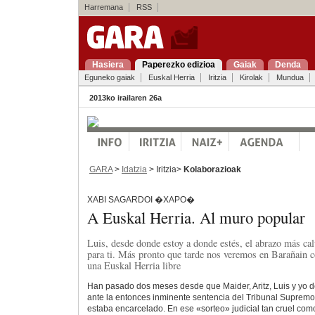
Harremana
RSS
Hasiera
Paperezko edizioa
Gaiak
Denda
Eguneko gaiak
Euskal Herria
Iritzia
Kirolak
Mundua
2013ko irailaren 26a
GARA
>
Idatzia
> Iritzia>
Kolaborazioak
XABI SAGARDOI �XAPO�
A Euskal Herria. Al muro popular
Luis, desde donde estoy a donde estés, el abrazo más ca
para ti. Más pronto que tarde nos veremos en Barañain c
una Euskal Herria libre
Han pasado dos meses desde que Maider, Aritz, Luis y yo
ante la entonces inminente sentencia del Tribunal Supremo
estaba encarcelado. En ese «sorteo» judicial tan cruel como