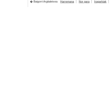
� Baigorri Argitaletxea
Harremana
Nor gara
Iragarkiak