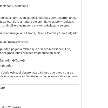
testeban Historialaria
besteak» urruntzen dituen kategoria izanik, elkarren arteko
lduz joan da, eta hartara ulertzen da «besteek» -beltzak,
k...- oraindik ere ezinegona eta kontrakotasuna sortzea
ber Ibaibarriaga, Ana Etxarte, Helena Gartzia y Unai Delgado
a del bienestar social
pueden pagar lo mismo que quienes más tienen. Eso,
s peligroso, pues provoca fragmentación social
 Sagardoi �Xapo�
o popular
a donde estés, el abrazo más caluroso que pueda dar es
arde nos veremos en Barañain como personas libres, en una
tero
r GARRO Idazlea