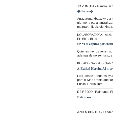
JO PUNTUA
- Arantza San
�Bestea�
Arrazarena «batzuk» eta «
ulermena eta aliantzak zai
mairuak, ijitoak, etorkina
KOLABORAZIOAK
- Aitzi
EH Bildu Bilbo
PNV: el capital por encim
Quienes menos tienen no 
además de no ser justo, e
KOLABORAZIOAK
- Xabi
A Euskal Herria. Al mur
Luis, desde donde estoy 
para ti. Más pronto que t
Euskal Herria libre
DE REOJO
- Raimundo Fi
Batracios
AZKEN PUNTUA
- Lande