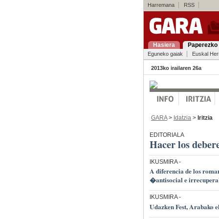
Harremana
RSS
Hasiera
Paperezko 
Eguneko gaiak
Euskal Her
2013ko irailaren 26a
GARA
>
Idatzia
>
Iritzia
EDITORIALA
Hacer los deber
IKUSMIRA
-
A diferencia de los rom
�antisocial e irrecuper
IKUSMIRA
-
Udazken Fest, Arabako e