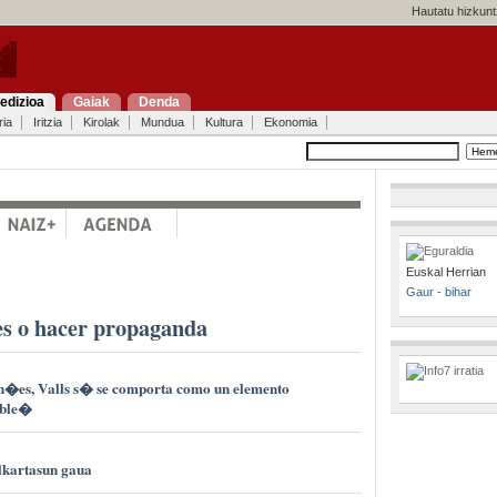
Hautatu hizkunt
edizioa
Gaiak
Denda
ria
Iritzia
Kirolak
Mundua
Kultura
Ekonomia
Euskal Herrian
Gaur - bihar
es o hacer propaganda
an�es, Valls s� se comporta como un elemento
able�
lkartasun gaua