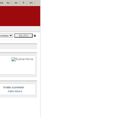
za:
eu
es
fr
en
�
Irratia zuzenean
Jaitsi lotura