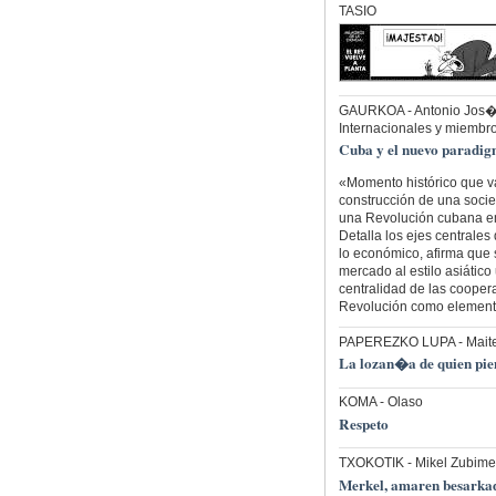
TASIO
GAURKOA
- Antonio Jos
Internacionales y miemb
Cuba y el nuevo paradi
«Momento histórico que va
construcción de una socied
una Revolución cubana em
Detalla los ejes centrale
lo económico, afirma que 
mercado al estilo asiático
centralidad de las coopera
Revolución como elemento
PAPEREZKO LUPA
- Mait
La lozan�a de quien pie
KOMA
- Olaso
Respeto
TXOKOTIK
- Mikel Zubime
Merkel, amaren besarka