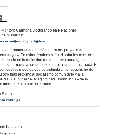
� Montoro Carmona Doctorando en Relaciones
ro de Mundubat
gma econ�mico y pol�tico
 a determinar la orientación futura del proyecto de
ad mejor». En estos términos sitúa el autor los retos de
barcada en la definición de «un nuevo paradigma».
s de esa propuesta, en proceso de definición e inacabada. En
son dos los modelos que se vislumbran: el socialismo de
 u otro más próximo al socialismo comunitario y a la
tivas. Y ello, desde la legitimidad «indiscutible» de la
 inherente a la nación cubana.
e Soroa
nsa como yo
ndi Kazetaria
da goxoa