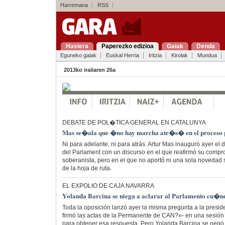
Harremana
RSS
Hasiera
Paperezko edizioa
Gaiak
Denda
Eguneko gaiak
Euskal Herria
Iritzia
Kirolak
Mundua
2013ko irailaren 26a
DEBATE DE POL�TICA GENERAL EN CATALUNYA
Mas se�ala que �no hay marcha atr�s� en el proceso p
Ni para adelante, ni para atrás. Artur Mas inauguró ayer el 
del Parlament con un discurso en el que reafirmó su compr
soberanista, pero en el que no aportó ni una sola novedad
de la hoja de ruta.
EL EXPOLIO DE CAJA NAVARRA
Yolanda Barcina se niega a aclarar al Parlamento cu�nd
Toda la oposición lanzó ayer la misma pregunta a la presi
firmó las actas de la Permanente de CAN?»- en una sesió
para obtener esa respuesta. Pero Yolanda Barcina se negó 