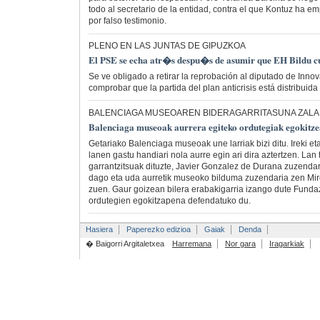
todo al secretario de la entidad, contra el que Kontuz ha 
por falso testimonio.
PLENO EN LAS JUNTAS DE GIPUZKOA
El PSE se echa atr�s despu�s de asumir que EH Bildu 
Se ve obligado a retirar la reprobación al diputado de Inno
comprobar que la partida del plan anticrisis está distribuida
BALENCIAGA MUSEOAREN BIDERAGARRITASUNA ZAL
Balenciaga museoak aurrera egiteko ordutegiak egokitze
Getariako Balenciaga museoak une larriak bizi ditu. Ireki et
lanen gastu handiari nola aurre egin ari dira aztertzen. La
garrantzitsuak dituzte, Javier Gonzalez de Durana zuzenda
dago eta uda aurretik museoko bilduma zuzendaria zen Mir
zuen. Gaur goizean bilera erabakigarria izango dute Funda
ordutegien egokitzapena defendatuko du.
Hasiera
Paperezko edizioa
Gaiak
Denda
� Baigorri Argitaletxea
Harremana
Nor gara
Iragarkiak