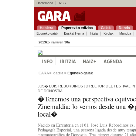
Harremana
RSS
Hasiera
Paperezko edizioa
Gaiak
Denda
Eguneko gaiak
Euskal Herria
Iritzia
Kirolak
Mundua
2013ko irailaren 30a
GARA
>
Idatzia
>
Eguneko gaiak
JOS� LUIS REBORDINOS | DIRECTOR DEL FESTIVAL I
DE DONOSTIA
�Tenemos una perspectiva equivoc
Zinemaldia: lo vemos desde una �
local�
Nacido en Errenteria en el 61, José Luis Rebordinos es,
Pedagogía Especial, una persona ligada desde muy tempr
cinematográfica de Donostia. Tras ejercer durante 21 añ