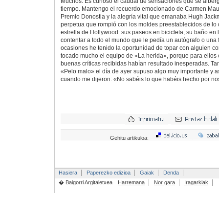
Muchos. Es curioso el caudal de sensaciones que se alber
tiempo. Mantengo el recuerdo emocionado de Carmen Maur
Premio Donostia y la alegría vital que emanaba Hugh Jackm
perpetua que rompió con los moldes preestablecidos de lo
estrella de Hollywood: sus paseos en bicicleta, su baño en l
contentar a todo el mundo que le pedía un autógrafo o una 
ocasiones he tenido la oportunidad de topar con alguien c
tocado mucho el equipo de «La herida», porque para ellos 
buenas críticas recibidas habían resultado inesperadas. T
«Pelo malo» el día de ayer supuso algo muy importante y as
cuando me dijeron: «No sabéis lo que habéis hecho por no
Gehitu artikuloa:
Hasiera
Paperezko edizioa
Gaiak
Denda
� Baigorri Argitaletxea
Harremana
Nor gara
Iragarkiak