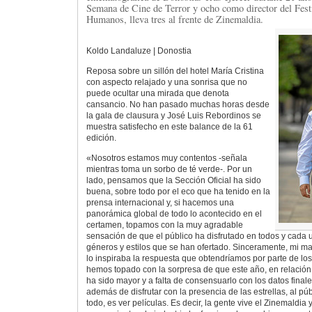
Semana de Cine de Terror y ocho como director del Fest
Humanos, lleva tres al frente de Zinemaldia.
Koldo Landaluze | Donostia
Reposa sobre un sillón del hotel María Cristina
con aspecto relajado y una sonrisa que no
puede ocultar una mirada que denota
cansancio. No han pasado muchas horas desde
la gala de clausura y José Luis Rebordinos se
muestra satisfecho en este balance de la 61
edición.
«Nosotros estamos muy contentos -señala
mientras toma un sorbo de té verde-. Por un
lado, pensamos que la Sección Oficial ha sido
buena, sobre todo por el eco que ha tenido en la
prensa internacional y, si hacemos una
panorámica global de todo lo acontecido en el
certamen, topamos con la muy agradable
sensación de que el público ha disfrutado en todos y cada 
géneros y estilos que se han ofertado. Sinceramente, mi m
lo inspiraba la respuesta que obtendríamos por parte de lo
hemos topado con la sorpresa de que este año, en relación a
ha sido mayor y a falta de consensuarlo con los datos final
además de disfrutar con la presencia de las estrellas, al púb
todo, es ver películas. Es decir, la gente vive el Zinemaldia