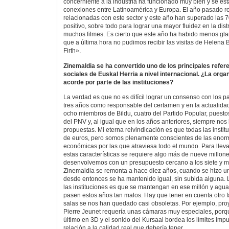
concerniente a la industria ha funcionado muy bien y se es
conexiones entre Latinoamérica y Europa. El año pasado 
relacionadas con este sector y este año han superado las 
positivo, sobre todo para lograr una mayor fluidez en la dis
muchos filmes. Es cierto que este año ha habido menos gla
que a última hora no pudimos recibir las visitas de Helena
Firth».
Zinemaldia se ha convertido uno de los principales refere
sociales de Euskal Herria a nivel internacional. ¿La orga
acorde por parte de las instituciones?
La verdad es que no es difícil lograr un consenso con los par
tres años como responsable del certamen y en la actualida
ocho miembros de Bildu, cuatro del Partido Popular, puesto
del PNV y, al igual que en los años anteriores, siempre no
propuestas. Mi eterna reivindicación es que todas las instit
de euros, pero somos plenamente conscientes de las enorm
económicas por las que atraviesa todo el mundo. Para lle
estas características se requiere algo más de nueve millon
desenvolvemos con un presupuesto cercano a los siete y m
Zinemaldia se remonta a hace diez años, cuando se hizo un
desde entonces se ha mantenido igual, sin subida alguna.
las instituciones es que se mantengan en ese millón y agua
pasen estos años tan malos. Hay que tener en cuenta otro f
salas se nos han quedado casi obsoletas. Por ejemplo, proy
Pierre Jeunet requería unas cámaras muy especiales, porq
último en 3D y el sonido del Kursaal bordea los límites impu
relación a la calidad real que debería tener.