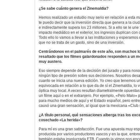
¿Se sabe cuánto genera el Zinemaldia?
Hemos realizado un estudio muy serio en relación a esta ma
te puedo decir que la inversión directa que genera a la ciu
e indirectamente supera los 23 millones. Si a ello se le une
impacto mediático en el exterior, los ingresos duplican con
Todo ello lo vamos a llevar a las instituciones y esperamo
que no se trata de un gasto, sino de una inversión.
Centrándonos en el palmarés de este año, son muchos l
resaltado que los filmes galardonados responden a un m
muy austero.
Eso siempre depende de la decisión del jurado y para noso
ningún tipo de presión sobre sus decisiones. Nosotros des
cuanto se inicia una nueva edición. Yo creo que tenemos u
equivocada en relación a lo que da de sí el Zinemaldia, lo
óptica muy local. A veces resultan diametralmente opuesta
un filme aquí o en el extranjero. Por ejemplo, «Pelo Malo»
para mucho medios de aquí y el Estado español, pero entre
causó una gran sensación, al igual que la mexicana «Club
¿A título personal, qué sensaciones alberga tras los exc
cosechado «La herida»?
Para mí es una gran satisfacción. Fue una apuesta muy espe
producida por varios productores vascos y en la que, enton
también estaba involucrada ETB. Cuando la vimos nos enca