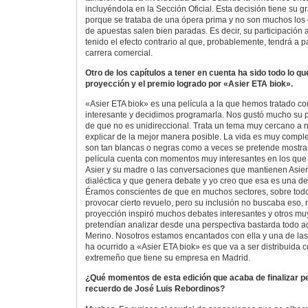
incluyéndola en la Sección Oficial. Esta decisión tiene su
porque se trataba de una ópera prima y no son muchos los 
de apuestas salen bien paradas. Es decir, su participación
tenido el efecto contrario al que, probablemente, tendrá a p
carrera comercial.
Otro de los capítulos a tener en cuenta ha sido todo lo q
proyección y el premio logrado por «Asier ETA biok».
«Asier ETA biok» es una película a la que hemos tratado com
interesante y decidimos programarla. Nos gustó mucho su pu
de que no es unidireccional. Trata un tema muy cercano a no
explicar de la mejor manera posible. La vida es muy comple
son tan blancas o negras como a veces se pretende mostrar
película cuenta con momentos muy interesantes en los que s
Asier y su madre o las conversaciones que mantienen Asier 
dialéctica y que genera debate y yo creo que esa es una de 
Éramos conscientes de que en muchos sectores, sobre todo
provocar cierto revuelo, pero su inclusión no buscaba eso,
proyección inspiró muchos debates interesantes y otros m
pretendían analizar desde una perspectiva bastarda todo aq
Merino. Nosotros estamos encantados con ella y una de las
ha ocurrido a «Asier ETA biok» es que va a ser distribuida
extremeño que tiene su empresa en Madrid.
¿Qué momentos de esta edición que acaba de finalizar per
recuerdo de José Luis Rebordinos?