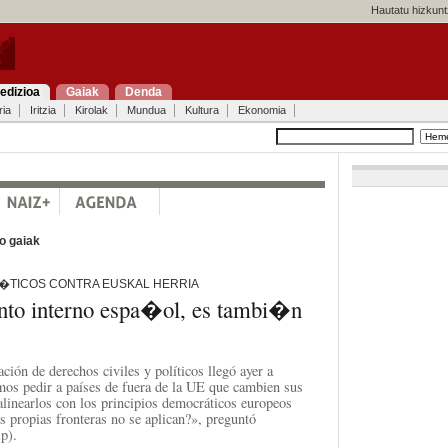
Hautatu hizkunt
edizioa
Gaiak
Denda
ria
Iritzia
Kirolak
Mundua
Kultura
Ekonomia
o gaiak
TICOS CONTRA EUSKAL HERRIA
to interno espa�ol, es tambi�n
ción de derechos civiles y políticos llegó ayer a
s pedir a países de fuera de la UE que cambien sus
 alinearlos con los principios democráticos europeos
s propias fronteras no se aplican?», preguntó
p).