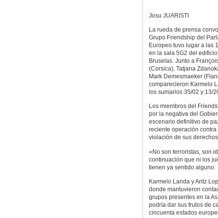
Josu JUARISTI
La rueda de prensa convo
Grupo Friendship del Par
Europeo tuvo lugar a las 
en la sala 5G2 del edificio
Bruselas. Junto a François
(Corsica), Tatjana Zdanok
Mark Demesmaeker (Fland
comparecieron Karmelo La
los sumarios 35/02 y 13/20
Los miembros del Friends
por la negativa del Gobie
escenario definitivo de pa
reciente operación contra
violación de sus derechos c
«No son terroristas, son 
continuación que ni los ju
tienen ya sentido alguno.
Karmelo Landa y Aritz Lo
donde mantuvieron contac
grupos presentes en la A
podría dar sus frutos de 
cincuenta estados europe