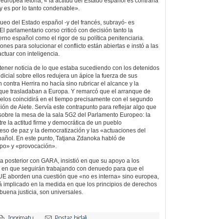
europea letona, « la actitud del Estado español es contraria
y es por lo tanto condenable».
queo del Estado español -y del francés, subrayó- es
El parlamentario corso criticó con decisión tanto la
rno español como el rigor de su política penitenciaria.
nes para solucionar el conflicto están abiertas e instó a las
ctuar con inteligencia.
ener noticia de lo que estaba sucediendo con los detenidos
udicial sobre ellos redujera un ápice la fuerza de sus
 contra Herrira no hacía sino rubricar el alcance y la
que trasladaban a Europa. Y remarcó que el arranque de
lelos coincidirá en el tiempo precisamente con el segundo
ión de Aiete. Servía este contrapunto para reflejar algo que
obre la mesa de la sala 5G2 del Parlamento Europeo: la
re la actitud firme y democrática de un pueblo
so de paz y la democratización y las «actuaciones del
añol. En este punto, Tatjana Zdanoka habló de
mpo» y «provocación».
 posterior con GARA, insistió en que su apoyo a los
 en que seguirán trabajando con denuedo para que el
UE aborden una cuestión que «no es interna» sino europea,
 implicado en la medida en que los principios de derechos
buena justicia, son universales.