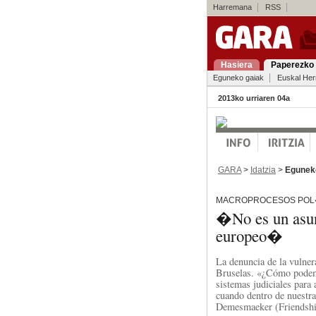
Harremana
RSS
Hasiera
Paperezko 
Eguneko gaiak
Euskal Her
2013ko urriaren 04a
GARA
>
Idatzia
>
Egunek
MACROPROCESOS POL�
�No es un asun
europeo�
La denuncia de la vulnera
Bruselas. «¿Cómo podemo
sistemas judiciales para
cuando dentro de nuestra
Demesmaeker (Friendshi