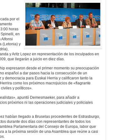
cada por el
lamento
13:00 horas
 Spinelli, en
 Alfonsi
a (Letonia) y
ria),
nda y Aritz Lopez en representación de los inculpados en
09, que llegarán a juicio en diez días.
hip expresaron desde el primer momento su preocupación
rno español a dar pasos hacia la consecución de un
z y democracia para Euskal Herria y calificaron tanto la
 Herrira como los próximos macrojuicios de «flagrante
iviles y políticos».
idealistas», apuntó Demesmaeker, para añadir a
icios próximos ni las operaciones judiciales y policiales
pez habían llegado a Bruselas procedentes de Estrasburgo,
tos durante dos días con representantes de todos los
samblea Parlamentaria del Consejo de Europa, labor que
cara a la próxima sesión de una Asamblea que reúne a casi
os.