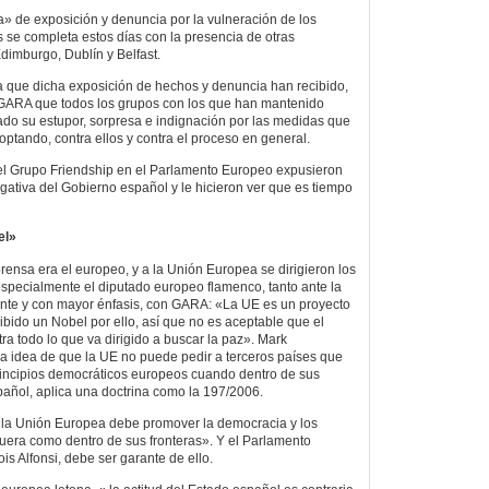
a» de exposición y denuncia por la vulneración de los
os se completa estos días con la presencia de otras
imburgo, Dublín y Belfast.
a que dicha exposición de hechos y denuncia han recibido,
GARA que todos los grupos con los que han mantenido
do su estupor, sorpresa e indignación por las medidas que
ptando, contra ellos y contra el proceso en general.
del Grupo Friendship en el Parlamento Europeo expusieron
gativa del Gobierno español y le hicieron ver que es tiempo
el»
rensa era el europeo, y a la Unión Europea se dirigieron los
especialmente el diputado europeo flamenco, tanto ante la
nte y con mayor énfasis, con GARA: «La UE es un proyecto
ibido un Nobel por ello, así que no es aceptable que el
ra todo lo que va dirigido a buscar la paz». Mark
a idea de que la UE no puede pedir a terceros países que
rincipios democráticos europeos cuando dentro de sus
spañol, aplica una doctrina como la 197/2006.
 «la Unión Europea debe promover la democracia y los
uera como dentro de sus fronteras». Y el Parlamento
s Alfonsi, debe ser garante de ello.