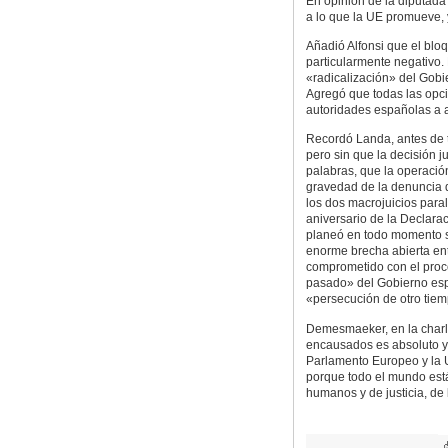
En opinión de la diputada 
a lo que la UE promueve, 
Añadió Alfonsi que el blo
particularmente negativo. 
«radicalización» del Gobie
Agregó que todas las opcio
autoridades españolas a a
Recordó Landa, antes de t
pero sin que la decisión j
palabras, que la operación
gravedad de la denuncia 
los dos macrojuicios para
aniversario de la Declarac
planeó en todo momento s
enorme brecha abierta ent
comprometido con el proce
pasado» del Gobierno esp
«persecución de otro tie
Demesmaeker, en la charla
encausados es absoluto y
Parlamento Europeo y la 
porque todo el mundo está
humanos y de justicia, de 