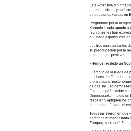
Esta «ofensiva diplomátic
derechos civiles y polític
delegaciones vascas en Ed
Preguntado por la acogid
Karmelo Landa apuntó a 
reuniones les han expresa
el Estado español está ado
Los tres representantes 
su preocupación por la ne
de dar pasos positivos.
«Hemos recibido un Nob
El ámbito de la rueda de p
oradores del Friendship, 
prensa como, posteriorme
de paz, incluso hemos rec
Estado español actúe cont
Demesmaeker incidió en l
respeten y apliquen los p
fronteras un Estado, el e
Todos insistieron en que
derechos humanos tanto f
Europeo, sentenció Françoi