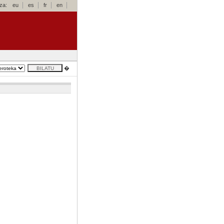
za:
eu
es
fr
en
�