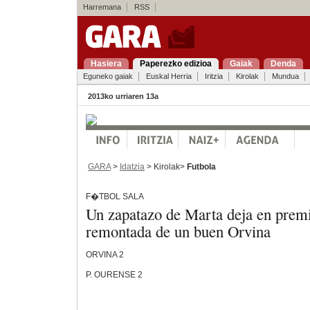
Harremana
RSS
Hasiera
Paperezko edizioa
Gaiak
Denda
Eguneko gaiak
Euskal Herria
Iritzia
Kirolak
Mundua
2013ko urriaren 13a
GARA
>
Idatzia
> Kirolak>
Futbola
F�TBOL SALA
Un zapatazo de Marta deja en prem
remontada de un buen Orvina
ORVINA 2
P. OURENSE 2