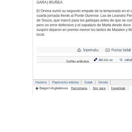
GARA | IRUÑEA
El Orvina sumó su segundo empate de la temporada en el c
cuarta jornada frente al Ponte Ourense. Las de Leandro Fe
de Souza, que marcó para las gallegas antes de que se cum
pero un error defensivo y el zapatazo de Marta desde doce 
suspiro dejaron en premio menor los tantos de Maialen y M
local.
Gehitu artikuloa:
Hasiera
Paperezko edizioa
Gaiak
Denda
� Baigorri Argitaletxea
Harremana
Nor gara
Iragarkiak