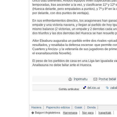
cinco días diferentes. Ambos equipos viven trayectorias para
temporadas, tras ascender a la vez, y clasificarse 11º y 12
(Huesca delante, pero empatados a puntos), y 7º y 8º en la 
por delante, con dos puntos de ventaja).
En sus enfrentamientos directos, los aragoneses han ganad
empate y una victoria navarra, y llegan al partido de hoy ig
mismo balance (2 victorias, un empate y 2 derrotas cada uno
dos triunfos y las dos derrotas del Huesca se han resuelto p
Aitor Etxaburu auguraba un partido entre dos rivales «pica
resultados, y resaltaba la defensa oscense -que permite co
Cuartero y Ancizu- y la veteranía de sus jugadores de prime
el exanaitasunista Novelle).
El peso de los partidos de casa en una Liga tan igualada va
Anaitasuna no debe fallar ante el Huesca.
Gehitu artikuloa:
Hasiera
Paperezko edizioa
Gaiak
Denda
� Baigorri Argitaletxea
Harremana
Nor gara
Iragarkiak