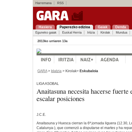
Harremana
RSS
Hasiera
Paperezko edizioa
Gaiak
Denda
Eguneko gaiak
Euskal Herria
Iritzia
Kirolak
Mundua
2013ko urriaren 13a
GARA
>
Idatzia
> Kirolak>
Eskubaloia
LIGA ASOBAL
Anaitasuna necesita hacerse fuerte 
escalar posiciones
J.C.E.
Anaitasuna y Huesca cierran la 6ª jornada liguera (12.30, 
Catalunya-), que comenzó a disputarse el martes y ha repar