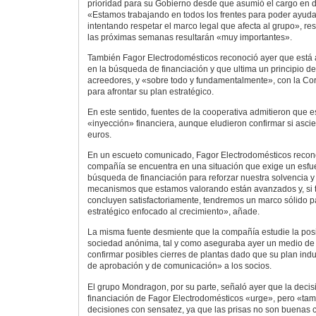
prioridad para su Gobierno desde que asumió el cargo en 
«Estamos trabajando en todos los frentes para poder ayudar
intentando respetar el marco legal que afecta al grupo», res
las próximas semanas resultarán «muy importantes».
También Fagor Electrodomésticos reconoció ayer que está
en la búsqueda de financiación y que ultima un principio 
acreedores, y «sobre todo y fundamentalmente», con la C
para afrontar su plan estratégico.
En este sentido, fuentes de la cooperativa admitieron que 
«inyección» financiera, aunque eludieron confirmar si asci
euros.
En un escueto comunicado, Fagor Electrodomésticos recon
compañía se encuentra en una situación que exige un esfue
búsqueda de financiación para reforzar nuestra solvencia y
mecanismos que estamos valorando están avanzados y, si 
concluyen satisfactoriamente, tendremos un marco sólido pa
estratégico enfocado al crecimiento», añade.
La misma fuente desmiente que la compañía estudie la posi
sociedad anónima, tal y como aseguraba ayer un medio de 
confirmar posibles cierres de plantas dado que su plan indu
de aprobación y de comunicación» a los socios.
El grupo Mondragon, por su parte, señaló ayer que la decis
financiación de Fagor Electrodomésticos «urge», pero «tam
decisiones con sensatez, ya que las prisas no son buenas 