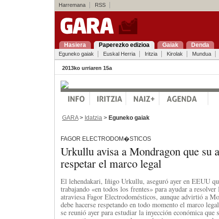
Harremana
RSS
Hasiera
Paperezko edizioa
Gaiak
Denda
Eguneko gaiak
Euskal Herria
Iritzia
Kirolak
Mundua
2013ko urriaren 15a
GARA
>
Idatzia
>
Eguneko gaiak
FAGOR ELECTRODOM�STICOS
Urkullu avisa a Mondragon que su 
respetar el marco legal
El lehendakari, Iñigo Urkullu, aseguró ayer en EEUU que
trabajando «en todos los frentes» para ayudar a resolver 
atraviesa Fagor Electrodomésticos, aunque advirtió a M
debe hacerse respetando en todo momento el marco lega
se reunió ayer para estudiar la inyección económica que s