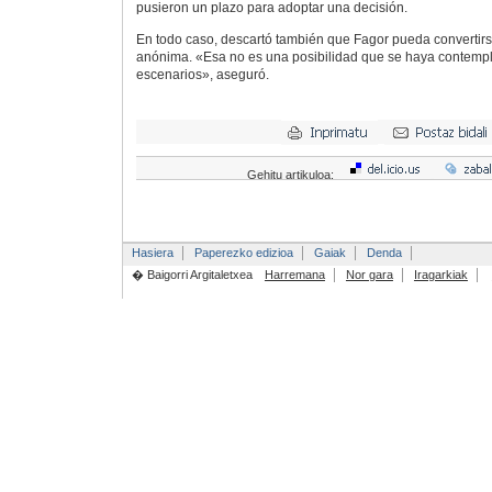
pusieron un plazo para adoptar una decisión.
En todo caso, descartó también que Fagor pueda convertir
anónima. «Esa no es una posibilidad que se haya contemp
escenarios», aseguró.
Gehitu artikuloa:
Hasiera
Paperezko edizioa
Gaiak
Denda
� Baigorri Argitaletxea
Harremana
Nor gara
Iragarkiak