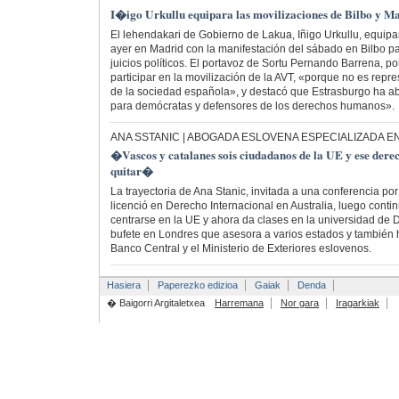
I�igo Urkullu equipara las movilizaciones de Bilbo y M
El lehendakari de Gobierno de Lakua, Iñigo Urkullu, equipa
ayer en Madrid con la manifestación del sábado en Bilbo par
juicios políticos. El portavoz de Sortu Pernando Barrena, por 
participar en la movilización de la AVT, «porque no es repres
de la sociedad española», y destacó que Estrasburgo ha ab
para demócratas y defensores de los derechos humanos».
ANA SSTANIC | ABOGADA ESLOVENA ESPECIALIZADA
�Vascos y catalanes sois ciudadanos de la UE y ese derec
quitar�
La trayectoria de Ana Stanic, invitada a una conferencia po
licenció en Derecho Internacional en Australia, luego cont
centrarse en la UE y ahora da clases en la universidad de
bufete en Londres que asesora a varios estados y también 
Banco Central y el Ministerio de Exteriores eslovenos.
Hasiera
Paperezko edizioa
Gaiak
Denda
� Baigorri Argitaletxea
Harremana
Nor gara
Iragarkiak