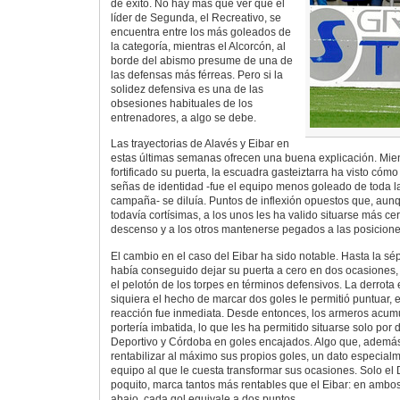
de éxito. No hay más que ver que el
líder de Segunda, el Recreativo, se
encuentra entre los más goleados de
la categoría, mientras el Alcorcón, al
borde del abismo presume de una de
las defensas más férreas. Pero si la
solidez defensiva es una de las
obsesiones habituales de los
entrenadores, a algo se debe.
Las trayectorias de Alavés y Eibar en
estas últimas semanas ofrecen una buena explicación. Mie
fortificado su puerta, la escuadra gasteiztarra ha visto cóm
señas de identidad -fue el equipo menos goleado de toda l
campaña- se diluía. Puntos de inflexión opuestos que, aunq
todavía cortísimas, a los unos les ha valido situarse más cer
descenso y a los otros mantenerse pegados a las posicione
El cambio en el caso del Eibar ha sido notable. Hasta la s
había conseguido dejar su puerta a cero en dos ocasiones, 
el pelotón de los torpes en términos defensivos. La derrota
siquiera el hecho de marcar dos goles le permitió puntuar, 
reacción fue inmediata. Desde entonces, los armeros acum
portería imbatida, lo que les ha permitido situarse solo por 
Deportivo y Córdoba en goles encajados. Algo que, además,
rentabilizar al máximo sus propios goles, un dato especial
equipo al que le cuesta transformar sus ocasiones. Solo el 
poquito, marca tantos más rentables que el Eibar: en ambo
abajo, cada gol equivale a dos puntos.