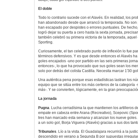
El doble
Todo lo contrario sucede con el Alavés. En realidad, los pr
han abandonado desde que arrancó la temporada. No son 
han escapado por despistes o errores puntuales. De hecho,
logró dejar su puerta a cero hasta la sexta jornada, precisa
también celebró su primera victoria de la temporada, aquel 
Sporting.
Curiosamente, el tan celebrado punto de inflexión lo fue pa
términos defensivos. Y es que desde entonces el Alavés ha
goles encajados -uno por partido en las seis primeras jorn
entonces-, lo que ha provocado que sus goles sean los me
solo por detrás del colista Castilla. Necesita marcar 1'30 g
Una auténtica pena porque esas estadísticas lastran los n
equipo que se sitúa entre los más certeros de la categoría -
más-. Y se convierten, lógicamente, en la gran preocupaci
La jornada
Pugna
. Lucha cerradísima la que mantienen los artilleros 
empate en cabeza entre Arana (Recreativo), Scepovic (Sport
tres han marcado esta semana y alcanzan los nueve goles. 
a un solo gol, Borja Viguera (Alavés) gracias a sus dos ta
Tribunales
. Lío a la vista. El Guadalajara recurrirá a la justi
descendido en verano a Segunda B por supuestas irregular