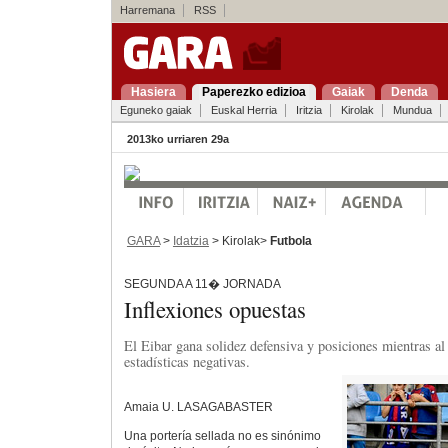
Harremana
RSS
Hasiera
Paperezko edizioa
Gaiak
Denda
Eguneko gaiak
Euskal Herria
Iritzia
Kirolak
Mundua
2013ko urriaren 29a
GARA
>
Idatzia
> Kirolak>
Futbola
SEGUNDA A 11� JORNADA
Inflexiones opuestas
El Eibar gana solidez defensiva y posiciones mientras al 
estadísticas negativas.
Amaia U. LASAGABASTER
Una portería sellada no es sinónimo