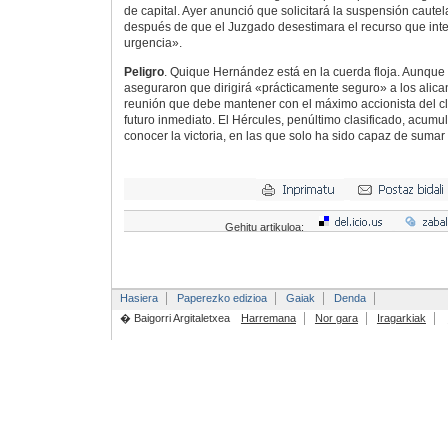
de capital. Ayer anunció que solicitará la suspensión cautela
después de que el Juzgado desestimara el recurso que inte
urgencia».
Peligro
. Quique Hernández está en la cuerda floja. Aunque
aseguraron que dirigirá «prácticamente seguro» a los alicant
reunión que debe mantener con el máximo accionista del cl
futuro inmediato. El Hércules, penúltimo clasificado, acumu
conocer la victoria, en las que solo ha sido capaz de sumar 
Gehitu artikuloa:
Hasiera
Paperezko edizioa
Gaiak
Denda
� Baigorri Argitaletxea
Harremana
Nor gara
Iragarkiak