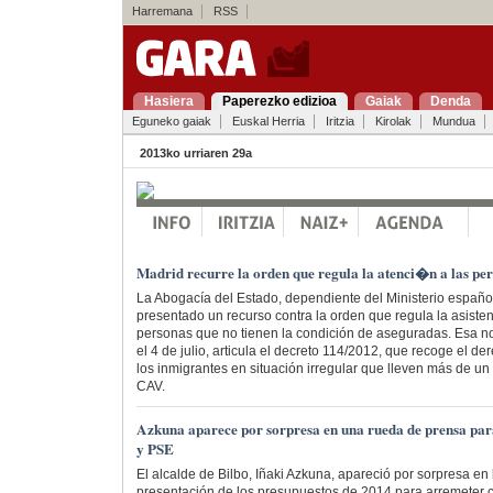
Harremana
RSS
Hasiera
Paperezko edizioa
Gaiak
Denda
Eguneko gaiak
Euskal Herria
Iritzia
Kirolak
Mundua
2013ko urriaren 29a
Madrid recurre la orden que regula la atenci�n a las per
La Abogacía del Estado, dependiente del Ministerio español
presentado un recurso contra la orden que regula la asistenc
personas que no tienen la condición de aseguradas. Esa 
el 4 de julio, articula el decreto 114/2012, que recoge el der
los inmigrantes en situación irregular que lleven más de 
CAV.
Azkuna aparece por sorpresa en una rueda de prensa pa
y PSE
El alcalde de Bilbo, Iñaki Azkuna, apareció por sorpresa en
presentación de los presupuestos de 2014 para arremeter 