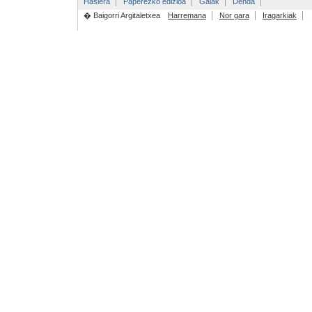
Hasiera
Paperezko edizioa
Gaiak
Denda
� Baigorri Argitaletxea
Harremana
Nor gara
Iragarkiak