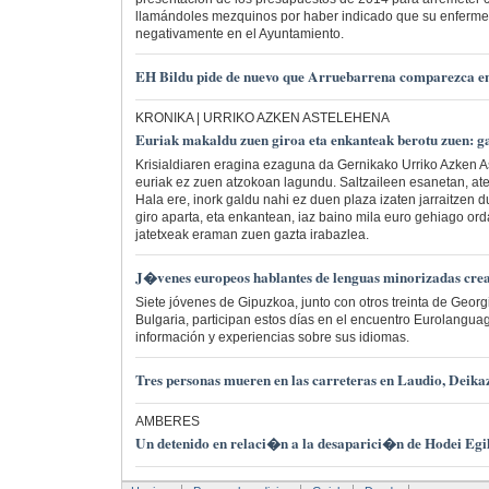
llamándoles mezquinos por haber indicado que su enferme
negativamente en el Ayuntamiento.
EH Bildu pide de nuevo que Arruebarrena comparezca e
KRONIKA | URRIKO AZKEN ASTELEHENA
Euriak makaldu zuen giroa eta enkanteak berotu zuen: g
Krisialdiaren eragina ezaguna da Gernikako Urriko Azken 
euriak ez zuen atzokoan lagundu. Saltzaileen esanetan, ate
Hala ere, inork galdu nahi ez duen plaza izaten jarraitzen du
giro aparta, eta enkantean, iaz baino mila euro gehiago or
jatetxeak eraman zuen gazta irabazlea.
J�venes europeos hablantes de lenguas minorizadas crea
Siete jóvenes de Gipuzkoa, junto con otros treinta de Geor
Bulgaria, participan estos días en el encuentro Eurolangu
información y experiencias sobre sus idiomas.
Tres personas mueren en las carreteras en Laudio, Deika
AMBERES
Un detenido en relaci�n a la desaparici�n de Hodei Egi