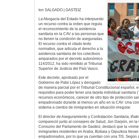
Ion SALGADO | GASTEIZ
La Abogacía del Estado ha interpuesto
un recurso contra la orden que regula
el reconocimiento de la asistencia
sanitaria en la CAV a las personas que
no tienen la condición de aseguradas.
El recurso contra el citado texto
normativo, que articula el derecho a la
asistencia sanitaria de los colectivos
amparados por el decreto autonómico
114/2012, ha sido remitido al Tribunal
Superior de Justicia del País Vasco.
Este decreto, aprobado por el
Gobierno de Patxi López y derogado
de manera parcial por el Tribunal Constitucional español, e
requisitos para poder tener una tarjeta individual sanitaria 
recursos económicos, carecer de otro tipo de protección sani
empadronado durante al menos un año en la CAV. Una cond
sistema a cientos de inmigrantes en situación irregular.
El director de Aseguramiento y Contratación Sanitaria, Iñak
compareció junto al consejero de Salud, Jon Darpón, en la
Consumo del Parlamento de Gasteiz, destacó que la «inme
inmigrantes residentes en Araba, Bizkaia y Gipuzkoa lleva
empadronados, por lo que ya cuentan con una TIS. Según 