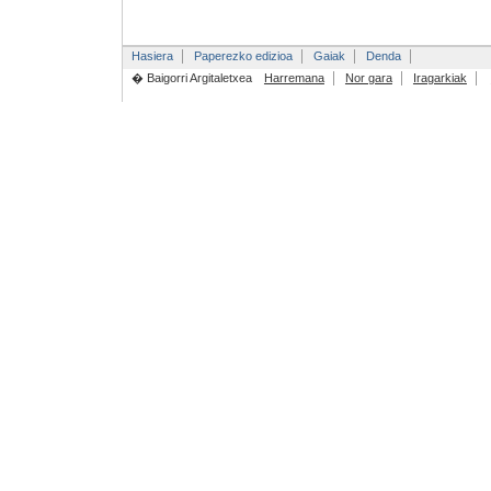
Hasiera
Paperezko edizioa
Gaiak
Denda
� Baigorri Argitaletxea
Harremana
Nor gara
Iragarkiak