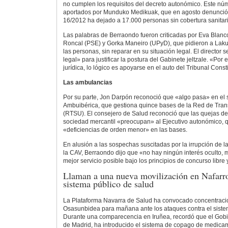
no cumplen los requisitos del decreto autonómico. Este nú
aportados por Munduko Medikuak, que en agosto denunció 
16/2012 ha dejado a 17.000 personas sin cobertura sanitari
Las palabras de Berraondo fueron criticadas por Eva Blanc
Roncal (PSE) y Gorka Maneiro (UPyD), que pidieron a Laku
las personas, sin reparar en su situación legal. El director
legal» para justificar la postura del Gabinete jeltzale. «Por 
jurídica, lo lógico es apoyarse en el auto del Tribunal Const
Las ambulancias
Por su parte, Jon Darpón reconoció que «algo pasa» en el
Ambuibérica, que gestiona quince bases de la Red de Tran
(RTSU). El consejero de Salud reconoció que las quejas de 
sociedad mercantil «preocupan» al Ejecutivo autonómico, 
«deficiencias de orden menor» en las bases.
En alusión a las sospechas suscitadas por la irrupción de l
la CAV, Berraondo dijo que «no hay ningún interés oculto, 
mejor servicio posible bajo los principios de concurso libre 
Llaman a una nueva movilización en Nafarro
sistema público de salud
La Plataforma Navarra de Salud ha convocado concentracio
Osasunbidea para mañana ante los ataques contra el sistem
Durante una comparecencia en Iruñea, recordó que el Gobie
de Madrid, ha introducido el sistema de copago de medicam