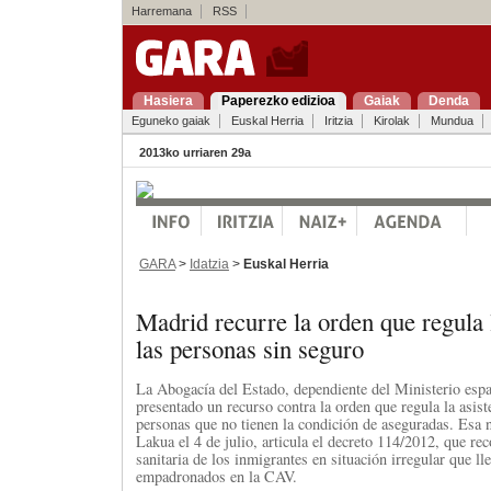
Harremana
RSS
Hasiera
Paperezko edizioa
Gaiak
Denda
Eguneko gaiak
Euskal Herria
Iritzia
Kirolak
Mundua
2013ko urriaren 29a
GARA
>
Idatzia
>
Euskal Herria
Madrid recurre la orden que regula
las personas sin seguro
La Abogacía del Estado, dependiente del Ministerio españ
presentado un recurso contra la orden que regula la asiste
personas que no tienen la condición de aseguradas. Esa
Lakua el 4 de julio, articula el decreto 114/2012, que rec
sanitaria de los inmigrantes en situación irregular que l
empadronados en la CAV.