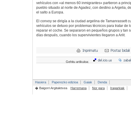
vehículos con «al menos 60 inmigrantes» partieron a princip
pueblo situado al norte de Agadez, con destino a Argelia,
el salto a Europa.
El convoy se dirigía a la ciudad argelina de Tamanrassett 
vehículos se detuvo por problemas técnicos para tratar de l
reparar el coche. Se separaron en pequeños grupos y tan so
días después, cuando los supervivientes llegaron a Arlit.
Gehitu artikuloa:
Hasiera
Paperezko edizioa
Gaiak
Denda
� Baigorri Argitaletxea
Harremana
Nor gara
Iragarkiak