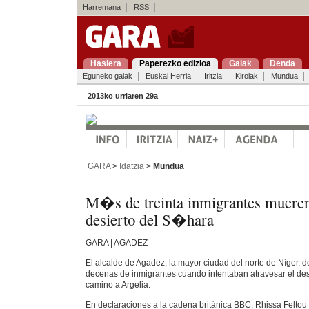
Harremana
RSS
Hasiera
Paperezko edizioa
Gaiak
Denda
Eguneko gaiak
Euskal Herria
Iritzia
Kirolak
Mundua
2013ko urriaren 29a
GARA
>
Idatzia
>
Mundua
M�s de treinta inmigrantes mueren
desierto del S�hara
GARA | AGADEZ
El alcalde de Agadez, la mayor ciudad del norte de Níger, d
decenas de inmigrantes cuando intentaban atravesar el des
camino a Argelia.
En declaraciones a la cadena británica BBC, Rhissa Feltou