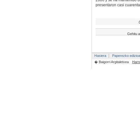
2006 y se ha mantenido d
presentaron casi cuarenta
Gehitu a
Hasiera
Paperezko edizio
� Baigorri Argitaletxea
Harr