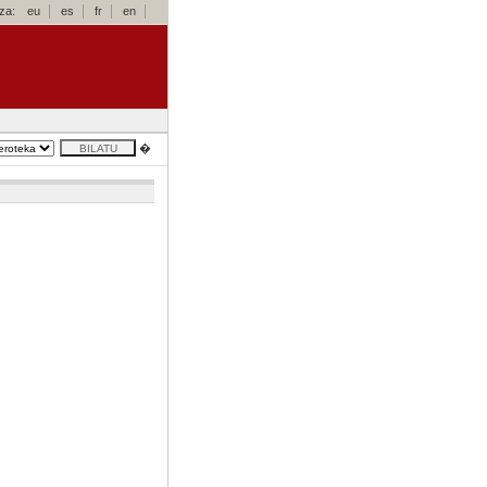
za:
eu
es
fr
en
�