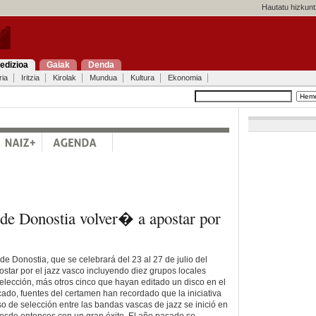
Hautatu hizkunt
edizioa
Gaiak
Denda
ria
Iritzia
Kirolak
Mundua
Kultura
Ekonomia
 de Donostia volver� a apostar por
e Donostia, que se celebrará del 23 al 27 de julio del
ostar por el jazz vasco incluyendo diez grupos locales
lección, más otros cinco que hayan editado un disco en el
ado, fuentes del certamen han recordado que la iniciativa
so de selección entre las bandas vascas de jazz se inició en