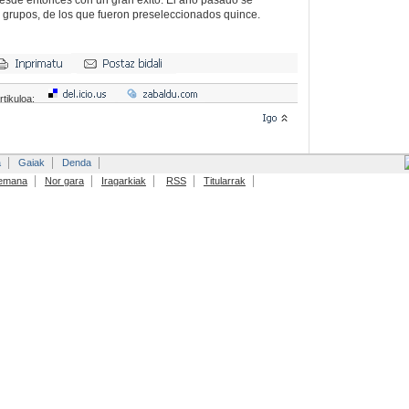
esde entonces con un gran éxito. El año pasado se
 grupos, de los que fueron preseleccionados quince.
rtikuloa:
a
Gaiak
Denda
emana
Nor gara
Iragarkiak
RSS
Titularrak