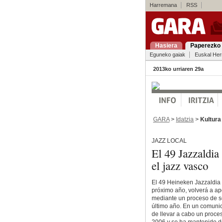
Harremana
RSS
Hasiera
Paperezko 
Eguneko gaiak
Euskal Her
2013ko urriaren 29a
GARA
>
Idatzia
>
Kultura
JAZZ LOCAL
El 49 Jazzaldia
el jazz vasco
El 49 Heineken Jazzaldia d
próximo año, volverá a ap
mediante un proceso de se
último año. En un comunic
de llevar a cabo un proce