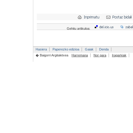
Gehitu artikuloa:
Hasiera
Paperezko edizioa
Gaiak
Denda
� Baigorri Argitaletxea
Harremana
Nor gara
Iragarkiak