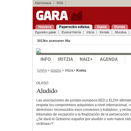
Harremana
RSS
Hasiera
Paperezko edizioa
Gaiak
Denda
Eguneko gaiak
Euskal Herria
Iritzia
Kirolak
Mundua
2013ko azaroaren 06a
GARA
>
Idatzia
> Iritzia>
Koma
OLASO
Aludido
Las asociaciones de juristas europeos AED y ELDH afirman
respeta los compromisos adquiridos a nivel internacional, «
derechos» reconocidos esos convenios y tratados», y recla
tribunales de excepción y la finalización de la persecución 
¿Se dará el Gobierno español por aludido o solo habrá oído
víctimas»?