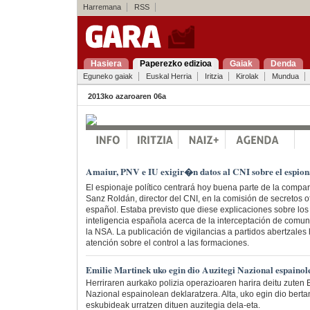
Harremana
RSS
Hasiera
Paperezko edizioa
Gaiak
Denda
Eguneko gaiak
Euskal Herria
Iritzia
Kirolak
Mundua
2013ko azaroaren 06a
Amaiur, PNV e IU exigir�n datos al CNI sobre el espion
El espionaje político centrará hoy buena parte de la compar
Sanz Roldán, director del CNI, en la comisión de secretos o
español. Estaba previsto que diese explicaciones sobre lo
inteligencia española acerca de la interceptación de comun
la NSA. La publicación de vigilancias a partidos abertzales 
atención sobre el control a las formaciones.
Emilie Martinek uko egin dio Auzitegi Nazional espainol
Herriraren aurkako polizia operazioaren harira deitu zuten E
Nazional espainolean deklaratzera. Alta, uko egin dio bertan
eskubideak urratzen dituen auzitegia dela-eta.