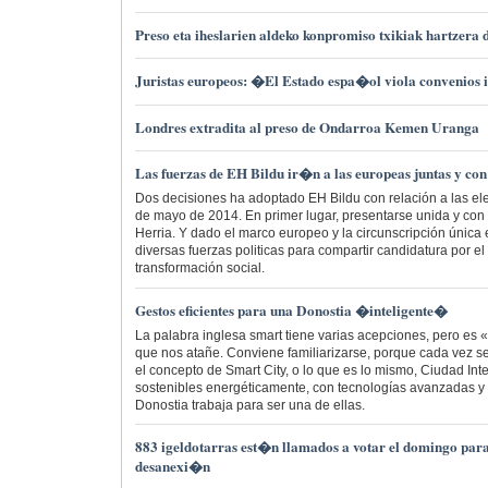
Preso eta iheslarien aldeko konpromiso txikiak hartzera 
Juristas europeos: �El Estado espa�ol viola convenios 
Londres extradita al preso de Ondarroa Kemen Uranga
Las fuerzas de EH Bildu ir�n a las europeas juntas y con 
Dos decisiones ha adoptado EH Bildu con relación a las el
de mayo de 2014. En primer lugar, presentarse unida y con 
Herria. Y dado el marco europeo y la circunscripción única 
diversas fuerzas politicas para compartir candidatura por el
transformación social.
Gestos eficientes para una Donostia �inteligente�
La palabra inglesa smart tiene varias acepciones, pero es «
que nos atañe. Conviene familiarizarse, porque cada vez s
el concepto de Smart City, o lo que es lo mismo, Ciudad Inte
sostenibles energéticamente, con tecnologías avanzadas y u
Donostia trabaja para ser una de ellas.
883 igeldotarras est�n llamados a votar el domingo para
desanexi�n