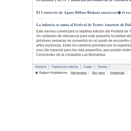
El Consorcio de Aguas Bilbao Bizkaia encarecer� el re
La infancia se suma al Festival de Teatro Amateur de Dul
Este viernes comenzará la séptima edición del Festival de 
Un certamen de relevancia para esta pequeña localidad ala
próximas semanas se convertirá en un punto de encuentro 
artes escénicas. Entre los cambios previstos por la organizac
una cita especial para los más pequeños, que podrán disfr
Cenicienta» de la compañía Las Bernardas.
Hasiera
Paperezko edizioa
Gaiak
Denda
� Baigorri Argitaletxea
Harremana
Nor gara
Iragarkiak