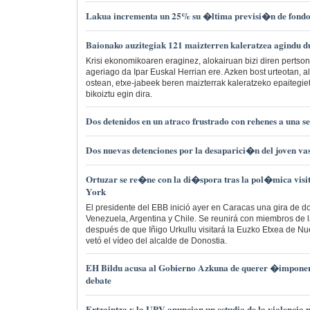
Lakua incrementa un 25% su �ltima previsi�n de fondo
Baionako auzitegiak 121 maizterren kaleratzea agindu du
Krisi ekonomikoaren eraginez, alokairuan bizi diren pertson
ageriago da Ipar Euskal Herrian ere. Azken bost urteotan, al
ostean, etxe-jabeek beren maizterrak kaleratzeko epaitegi
bikoiztu egin dira.
Dos detenidos en un atraco frustrado con rehenes a una 
Dos nuevas detenciones por la desaparici�n del joven v
Ortuzar se re�ne con la di�spora tras la pol�mica visi
York
El presidente del EBB inició ayer en Caracas una gira de 
Venezuela, Argentina y Chile. Se reunirá con miembros de 
después de que Iñigo Urkullu visitará la Euzko Etxea de N
vetó el vídeo del alcalde de Donostia.
EH Bildu acusa al Gobierno Azkuna de querer �imponer
debate
Ertzaintza y la UPV anuncian un estudio de la violencia 