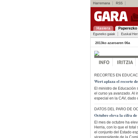
Harremana
RSS
Hasiera
Paperezko 
Eguneko gaiak
Euskal Her
2013ko azaroaren 06a
RECORTES EN EDUCA
Wert aplaza el recorte de
El ministro de Educación s
el curso ya avanzado. Al i
especial en la CAV, dado 
DATOS DEL PARO DE O
Octubre eleva la cifra de
El mes de octubre ha ele
Herria, con lo que el tota
el conjunto del Estado es
vicepresidente de la Comis