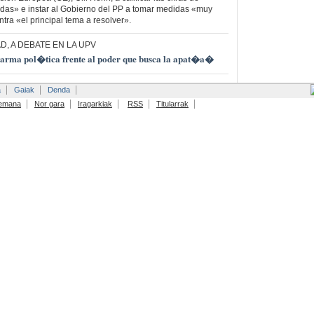
das» e instar al Gobierno del PP a tomar medidas «muy
tra «el principal tema a resolver».
D, A DEBATE EN LA UPV
arma pol�tica frente al poder que busca la apat�a�
a
Gaiak
Denda
emana
Nor gara
Iragarkiak
RSS
Titularrak