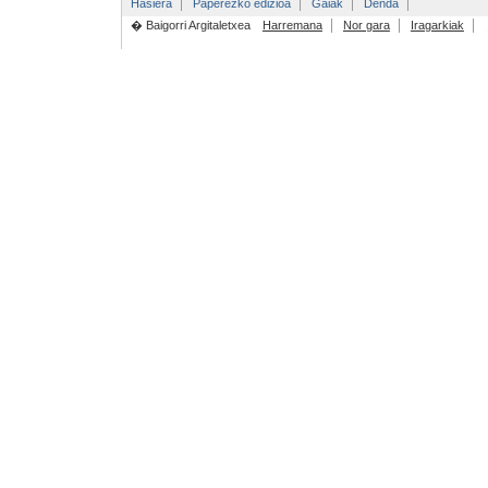
Hasiera
Paperezko edizioa
Gaiak
Denda
� Baigorri Argitaletxea
Harremana
Nor gara
Iragarkiak