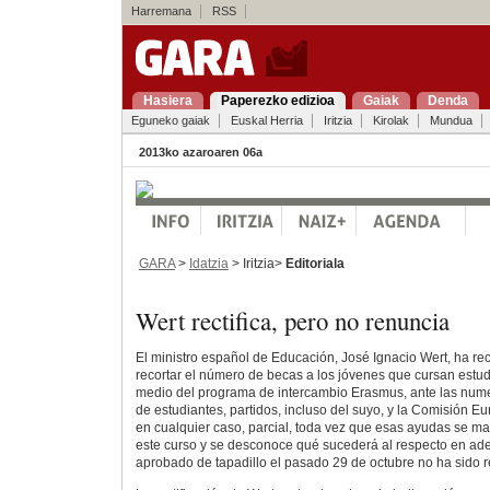
Harremana
RSS
Hasiera
Paperezko edizioa
Gaiak
Denda
Eguneko gaiak
Euskal Herria
Iritzia
Kirolak
Mundua
2013ko azaroaren 06a
GARA
>
Idatzia
> Iritzia>
Editoriala
Wert rectifica, pero no renuncia
El ministro español de Educación, José Ignacio Wert, ha rec
recortar el número de becas a los jóvenes que cursan estud
medio del programa de intercambio Erasmus, ante las numer
de estudiantes, partidos, incluso del suyo, y la Comisión Eu
en cualquier caso, parcial, toda vez que esas ayudas se 
este curso y se desconoce qué sucederá al respecto en ade
aprobado de tapadillo el pasado 29 de octubre no ha sido r