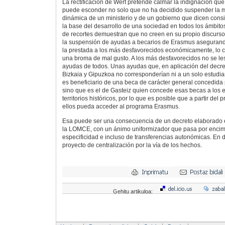
La rectificación de Wert pretende calmar la indignación qu
puede esconder no solo que no ha decidido suspender la m
dinámica de un ministerio y de un gobierno que dicen cons
la base del desarrollo de una sociedad en todos los ámbitos
de recortes demuestran que no creen en su propio discurso. 
la suspensión de ayudas a becarios de Erasmus asegurand
la prestada a los más desfavorecidos económicamente, lo 
una broma de mal gusto. A los más desfavorecidos no se le
ayudas de todos. Unas ayudas que, en aplicación del decre
Bizkaia y Gipuzkoa no corresponderían ni a un solo estudi
es beneficiario de una beca de carácter general concedida 
sino que es el de Gasteiz quien concede esas becas a los e
territorios históricos, por lo que es posible que a partir de
ellos pueda acceder al programa Erasmus.
Esa puede ser una consecuencia de un decreto elaborado 
la LOMCE, con un ánimo uniformizador que pasa por encim
especificidad e incluso de transferencias autonómicas. En de
proyecto de centralización por la vía de los hechos.
Gehitu artikuloa: