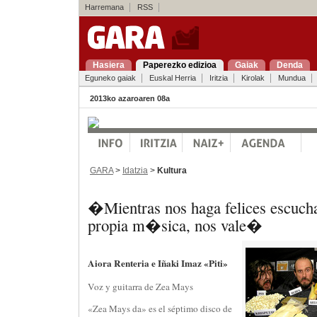
Harremana
RSS
Hasiera
Paperezko edizioa
Gaiak
Denda
Eguneko gaiak
Euskal Herria
Iritzia
Kirolak
Mundua
2013ko azaroaren 08a
GARA
>
Idatzia
>
Kultura
�Mientras nos haga felices escucha
propia m�sica, nos vale�
Aiora Renteria e Iñaki Imaz «Piti»
Voz y guitarra de Zea Mays
«Zea Mays da» es el séptimo disco de