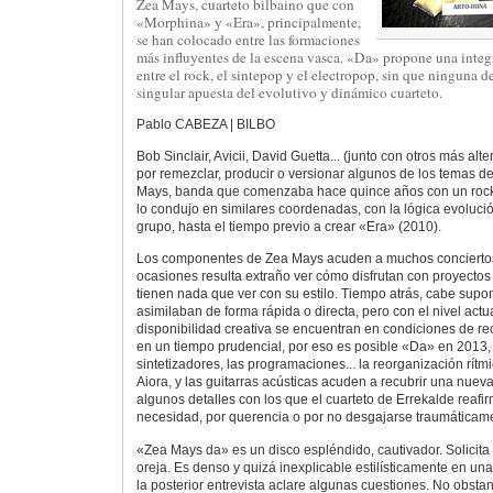
Zea Mays, cuarteto bilbaino que con
«Morphina» y «Era», principalmente,
se han colocado entre las formaciones
más influyentes de la escena vasca. «Da» propone una inte
entre el rock, el sintepop y el electropop, sin que ninguna d
singular apuesta del evolutivo y dinámico cuarteto.
Pablo CABEZA | BILBO
Bob Sinclair, Avicii, David Guetta... (junto con otros más alt
por remezclar, producir o versionar algunos de los temas d
Mays, banda que comenzaba hace quince años con un rock
lo condujo en similares coordenadas, con la lógica evolució
grupo, hasta el tiempo previo a crear «Era» (2010).
Los componentes de Zea Mays acuden a muchos conciertos,
ocasiones resulta extraño ver cómo disfrutan con proyectos
tienen nada que ver con su estilo. Tiempo atrás, cabe supo
asimilaban de forma rápida o directa, pero con el nivel actu
disponibilidad creativa se encuentran en condiciones de re
en un tiempo prudencial, por eso es posible «Da» en 2013
sintetizadores, las programaciones... la reorganización rítm
Aiora, y las guitarras acústicas acuden a recubrir una nue
algunos detalles con los que el cuarteto de Errekalde reafi
necesidad, por querencia o por no desgajarse traumáticam
«Zea Mays da» es un disco espléndido, cautivador. Solicita
oreja. Es denso y quizá inexplicable estilísticamente en u
la posterior entrevista aclare algunas cuestiones. No obsta