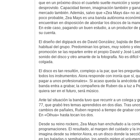
que en un próximo disco el cuarteto suelte munición y sorp
desprovisto. Capacidad tienen, imaginación también y ganas
mercado también. Además, salvo que «Zea Mays da» no ac
poco probable, Zea Mays es una banda autónoma económic
encuentran en disposición de abordar los discos de la man
En este caso, pagando un buen estudio, a un productor de p
su cuenta.
El diseño del digipack es de David González, bajista de Ber
habitual del grupo. Predominan los grises, muy sobrio y ele
promoción se las reparten entre el propio David y José Last
sonido del disco y otro amante de la fotografía. No es difíci
colgada.
El disco es tan resultón, complejo a la par, que les pregunt
todos los instrumentos. Aiora responde con ironía que sí, q
pagar a unos profesionales». Si acaso queda la anécdota d
banda entra a grabar, la compañera de Ruben da a luz a P
quiera ser en el futuro, será músico.
Ante tal situación la banda tuvo que recurrir a un colega y g
77, que grabó tres temas aprendidos en dos días. Tras uno
cambios de pañales, Ruben regresó a tiempo de grabar con s
En «Oihua» hasta tocan los dos.
Desde su reino rockero, Zea Mays han enchufado a la corrie
programaciones. El resultado, al margen del cuidado y la in
imagina desde su interior Aiora, es un disco donde la secc
en las baladas o semibaladas, los amplis miden el volumen,