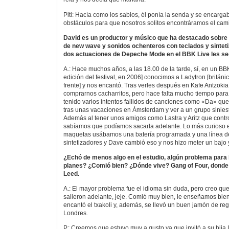
Piti: Hacía como los sabios, él ponía la senda y se encargab
obstáculos para que nosotros solitos encontráramos el camin
David es un productor y músico que ha destacado sobre
de new wave y sonidos ochenteros con teclados y sinteti
dos actuaciones de Depeche Mode en el BBK Live les se
A.: Hace muchos años, a las 18.00 de la tarde, sí, en un BBK
edición del festival, en 2006] conocimos a Ladytron [británic
frente] y nos encantó. Tras verles después en Kafe Antzok
comprarnos cacharritos, pero hace falta mucho tiempo para
tenido varios intentos fallidos de canciones como «Da» qu
tras unas vacaciones en Ámsterdam y ver a un grupo siniestr
Además al tener unos amigos como Lastra y Aritz que contro
sabíamos que podíamos sacarla adelante. Lo más curioso 
maquetas usábamos una batería programada y una línea d
sintetizadores y Dave cambió eso y nos hizo meter un bajo y
¿Echó de menos algo en el estudio, algún problema para l
planes? ¿Comió bien? ¿Dónde vive? Gang of Four, donde l
Leed.
A.: El mayor problema fue el idioma sin duda, pero creo que 
salieron adelante, jeje. Comió muy bien, le enseñamos bien
encantó el txakoli y, además, se llevó un buen jamón de rega
Londres.
P.: Creemos que estuvo muy a gusto ya que invitó a su hija L