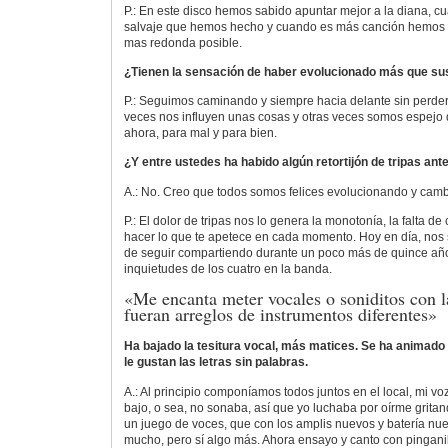
P.: En este disco hemos sabido apuntar mejor a la diana, c
salvaje que hemos hecho y cuando es más canción hemos 
mas redonda posible.
¿Tienen la sensación de haber evolucionado más que su
P.: Seguimos caminando y siempre hacia delante sin perde
veces nos influyen unas cosas y otras veces somos espejo 
ahora, para mal y para bien.
¿Y entre ustedes ha habido algún retortijón de tripas an
A.: No. Creo que todos somos felices evolucionando y cam
P.: El dolor de tripas nos lo genera la monotonía, la falta de
hacer lo que te apetece en cada momento. Hoy en día, nos s
de seguir compartiendo durante un poco más de quince año
inquietudes de los cuatro en la banda.
«Me encanta meter vocales o soniditos con l
fueran arreglos de instrumentos diferentes»
Ha bajado la tesitura vocal, más matices. Se ha animado 
le gustan las letras sin palabras.
A.: Al principio componíamos todos juntos en el local, mi v
bajo, o sea, no sonaba, así que yo luchaba por oírme grit
un juego de voces, que con los amplis nuevos y batería nu
mucho, pero sí algo más. Ahora ensayo y canto con pingani