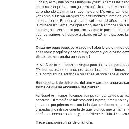
luchar y estoy mucho más tranquila y feliz. Además las ca
con más tranquilidad, con guitarra acústica, de ahí viene el 
aprendiendo a cantar sin hacerme daño. Me encanta meter v
voz como si fueran arreglos de instrumentos diferentes, es 
meter arreglos. Empecé a tocar el cello con 13 años, pero a
la muñeca izquierda, me operaron y desde entonces no pu
minutos, ni el cello, ni la guitarra. Así que lo poco que he m
buenos tiempos lo hubiese grabado en 10 minutos, pero tar
jeje.
Quizá me equivoque, pero creo no haberle visto nunca co
escenario y aquí hay cosas muy bonitas y que hasta dete
disco, ¿se entrenaba en secreto?
P.: A raíz de la cancioncita «Negua joan da ta» [en parte rea
ZM] hemos estado en muchos saraos tocando dos temas en a
que comprar una acústica y, ya sabes, el roce hace el cariñ
Hemos charlado del estilo, del aire y corte de algunas c
forma de que se encasillen. Me plantan.
A.: Nosotros mismos llevamos tiempo con ganas de clasifica
concreto. Tú también lo intentas con tus preguntas y no h
juntamos por primera vez con todas las canciones completa
grabadas, nos dimos cuenta de que lo único que tenían en
habíamos hecho nosotros, y de ahí viene el título del disc
Trece canciones, más de una hora.