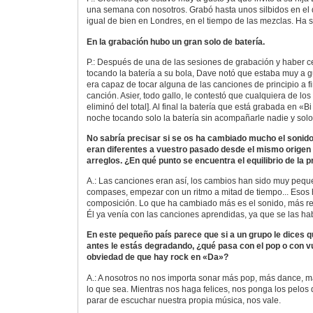
una semana con nosotros. Grabó hasta unos silbidos en el 
igual de bien en Londres, en el tiempo de las mezclas. Ha s
En la grabación hubo un gran solo de batería.
P.: Después de una de las sesiones de grabación y haber c
tocando la batería a su bola, Dave notó que estaba muy a gu
era capaz de tocar alguna de las canciones de principio a fin
canción. Asier, todo gallo, le contestó que cualquiera de lo
eliminó del total]. Al final la batería que está grabada en «B
noche tocando solo la batería sin acompañarle nadie y sol
No sabría precisar si se os ha cambiado mucho el sonido
eran diferentes a vuestro pasado desde el mismo origen
arreglos. ¿En qué punto se encuentra el equilibrio de la 
A.: Las canciones eran así, los cambios han sido muy pequ
compases, empezar con un ritmo a mitad de tiempo... Esos 
composición. Lo que ha cambiado más es el sonido, más re
Él ya venía con las canciones aprendidas, ya que se las 
En este pequeño país parece que si a un grupo le dices
antes le estás degradando, ¿qué pasa con el pop o con vu
obviedad de que hay rock en «Da»?
A.: A nosotros no nos importa sonar más pop, más dance, 
lo que sea. Mientras nos haga felices, nos ponga los pelo
parar de escuchar nuestra propia música, nos vale.