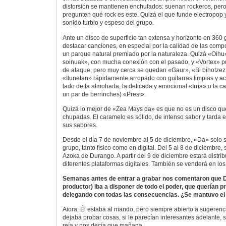
distorsión se mantienen enchufados: suenan rockeros, per
pregunten qué rock es este. Quizá el que funde electropop y
sonido turbio y espeso del grupo.
Ante un disco de superficie tan extensa y horizonte en 360 
destacar canciones, en especial por la calidad de las comp
un parque natural premiado por la naturaleza. Quizá «Oih
soinuak», con mucha conexión con el pasado, y «Vortex» pu
de ataque, pero muy cerca se quedan «Gaur», «Bi bihotzez, b
«Ilunetan» rápidamente arropado con guitarras limpias y ac
lado de la almohada, la delicada y emocional «Irria» o la 
un par de berrinches) «Prest».
Quizá lo mejor de «Zea Mays da» es que no es un disco q
chupadas. El caramelo es sólido, de intenso sabor y tarda
sus sabores.
Desde el día 7 de noviembre al 5 de diciembre, «Da» solo 
grupo, tanto físico como en digital. Del 5 al 8 de diciembre
Azoka de Durango. A partir del 9 de diciembre estará distrib
diferentes plataformas digitales. También se venderá en los
Semanas antes de entrar a grabar nos comentaron que Da
productor) iba a disponer de todo el poder, que querían 
delegando con todas las consecuencias. ¿Se mantuvo e
Aiora: Él estaba al mando, pero siempre abierto a sugerenci
dejaba probar cosas, si le parecían interesantes adelante, s
reía y nos decía que mañana.