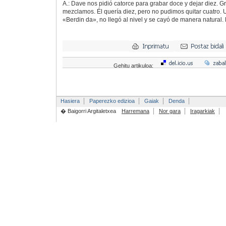
A.: Dave nos pidió catorce para grabar doce y dejar diez. G
mezclamos. Él quería diez, pero no pudimos quitar cuatro. 
«Berdin da», no llegó al nivel y se cayó de manera natural. 
Gehitu artikuloa:
Hasiera
Paperezko edizioa
Gaiak
Denda
� Baigorri Argitaletxea
Harremana
Nor gara
Iragarkiak