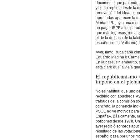
documento que pretender m
y como repiten desde la di
renovación del ideario, un
aprobadas aparecen la de
Mariano Rajoy o una modif
no pagar IRPF a los parad
que más ingresos, rentas 
el de la defensa de la la
español con el Vaticano), 
Ayer, tanto Rubalcaba com
Eduardo Madina o Carme C
En la base, sin embargo,
está claro que la vieja gu
El republicanismo «
impone en el plena
No es habitual que uno de
recibido con abucheos. Ay
trabajos de la comisión s
concreto, la ponencia indi
PSOE no ve motivos para 
España». Básicamente, man
borbones desde 1978. Un p
ayer recibió sonoros abu
resultado de las votacione
español pasa por unos mo