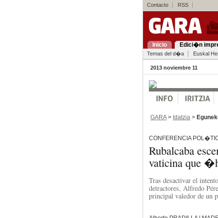
Contacto
RSS
Inicio
Edici�n impr
Temas del d�a
Euskal Her
2013 noviembre 11
GARA
>
Idatzia
>
Egunek
CONFERENCIA POL�TIC
Rubalcaba esce
vaticina que �
Tras desactivar el intent
detractores, Alfredo Pér
principal valedor de un 
Alberto PRADILLA | MAD