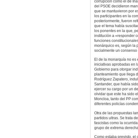
corrupción como el de Iña
del PSOE decidieron mant
que se mantuvieron por e
los participantes en la co
posteriormente, fueron re
que el tema había suscita
los ponentes en la que, pe
institución a «responder c
funciones constitucionale
monárquico es, según la 
socialmente un consenso a
El de la monarquía no es e
iniciativas aprobadas en l
Gobierno para otorgar indu
planteamiento que llega 
Rodríguez Zapatero, indu
Santander, que había sido
ejercer su cargo por un d
olvidar que este ha sido e
Moncloa, tanto del PP co
diferentes policías conden
Otra de las propuestas lan
partidos ultras. Se trata 
fascistas como la ocurrid
grupo de extrema derecha 
Como estaba previsto, el c