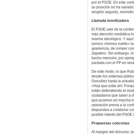
por el PSOE. En este cont
su posición no ha variado:
renglón seguido, reivindi
Llamada movilizadora
El PSOE sale de la confer
más atención mediática ha
rearme ideológico. Y aqu
sonoro «hemos vuelto» lanz
apariencia, de romper con
Zapatero. Sin embargo, ni 
hecho mención, por ejemplo
pactada con el PP en vera
De este modo, lo que Ruba
desde los sistemas públic
González hasta la actuali
«Hay que estar ahí. Porqu
están defendiendo el mode
ciudadanos que salen a d
que pusimos en marcha los
operación previa a la con
dispuestos a colaborar co
posible intento del PSOE d
Propuestas concretas
Al margen del discurso, l