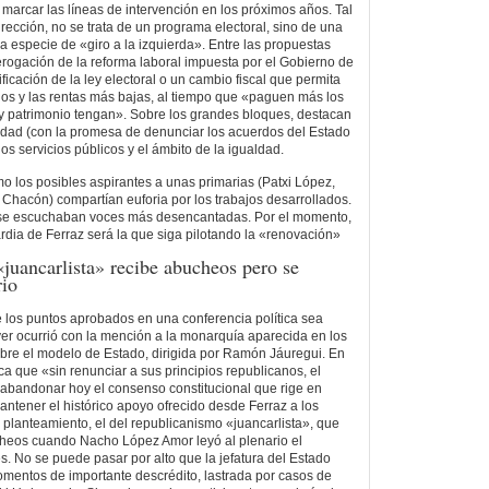
arcar las líneas de intervención en los próximos años. Tal
rección, no se trata de un programa electoral, sino de una
a especie de «giro a la izquierda». Entre las propuestas
rogación de la reforma laboral impuesta por el Gobierno de
icación de la ley electoral o un cambio fiscal que permita
os y las rentas más bajas, al tiempo que «paguen más los
y patrimonio tengan». Sobre los grandes bloques, destacan
icidad (con la promesa de denunciar los acuerdos del Estado
los servicios públicos y el ámbito de la igualdad.
o los posibles aspirantes a unas primarias (Patxi López,
hacón) compartían euforia por los trabajos desarrollados.
 se escuchaban voces más desencantadas. Por el momento,
ardia de Ferraz será la que siga pilotando la «renovación»
juancarlista» recibe abucheos pero se
rio
 los puntos aprobados en una conferencia política sea
er ocurrió con la mención a la monarquía aparecida en los
obre el modelo de Estado, dirigida por Ramón Jáuregui. En
ca que «sin renunciar a sus principios republicanos, el
abandonar hoy el consenso constitucional que rige en
tener el histórico apoyo ofrecido desde Ferraz a los
lanteamiento, el del republicanismo «juancarlista», que
cheos cuando Nacho López Amor leyó al plenario el
s. No se puede pasar por alto que la jefatura del Estado
mentos de importante descrédito, lastrada por casos de