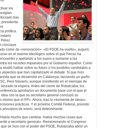
tivar los
 exigían
eforzado tras
 presidenta
ra
a política.
cretario
o Pérez
el cónclave
tado como de «renovación». «El PSOE ha vuelto», auguró,
curso en el rearme ideológico sobre el que Ferraz ha
encuentro y apelando a los suyos a sumarse a las
ontra los recortes impuestos por el Gobierno español. Como
a eludió hablar sobre su futuro o los posibles candidatos a
s aspectos que han capitalizado el debate. Sí que hizo
anista que se desarrolla en Catalunya, lanzando un guiño
 PSC, Pere Navarro, aunque insistiendo en el mensaje de
lanzado la víspera. Antes del cierre de Rubalcaba, los
 conferencia aprobaron un documento base con el que el
 idea con la que su secretario general concluyó su
o mismo que el PP». Ahora, tras la «tormenta de ideas»,
ecisiones prácticas. Y el próximo Comité Federal, previsto
o principios de enero, será determinante.
 Había mucho que cambiar. Había muchas cosas que
senté a secretario general». Rememorando el Congreso
l que se hizo con el poder del PSOE, Rubalcaba abrió un