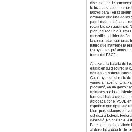
discurso donde aprovechó 
lo hizo pese a que los pr
lastres para Ferraz según 
obviando que una de las g
papel durante décadas en l
recambio con garantías. N
pronunciado un día antes
autocrítica, el líder de Fe
la complicidad con unas b
futuro que mantiene la pri
Rajoy en las próximas ele
frente del PSOE.
Aplazada la batalla de la
eludió en su discurso la 
demandas soberanistas en
Catalunya con el resto de 
vamos a hacer junto al Pa
proclamó, en un gesto hac
aplausos por los asistent
territorial había quedado 
aprobada por el PSOE en 
española que apuntale un
bien, pero estamos conven
estructura federal. Federa
defendió. No obstante, es
Barcelona, no ha evitado l
al derecho a decidir de 