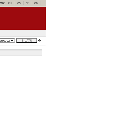
oma:
eu
es
fr
en
�