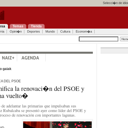
Selecci�n de idi
esa
Temas
Tienda
ria
Opini�n
Deportes
Mundo
Cultura
Econom�a
o gaiak
A DEL PSOE
nifica la renovaci�n del PSOE y
ha vuelto�
o de adelantar las primarias que impulsaban sus
ez Rubalcaba se presentó ayer como líder del PSOE y
proceso de renovación con importantes lagunas.
RID