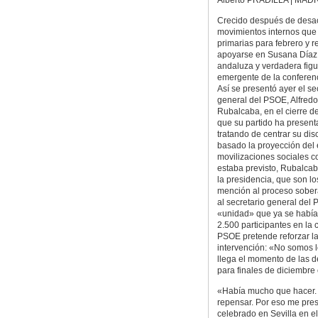
Crecido después de desac
movimientos internos que
primarias para febrero y r
apoyarse en Susana Díaz,
andaluza y verdadera figu
emergente de la conferenci
Así se presentó ayer el se
general del PSOE, Alfred
Rubalcaba, en el cierre d
que su partido ha presen
tratando de centrar su dis
basado la proyección del 
movilizaciones sociales c
estaba previsto, Rubalcab
la presidencia, que son lo
mención al proceso sober
al secretario general del
«unidad» que ya se había 
2.500 participantes en la
PSOE pretende reforzar la
intervención: «No somos l
llega el momento de las d
para finales de diciembre 
«Había mucho que hacer.
repensar. Por eso me pre
celebrado en Sevilla en e