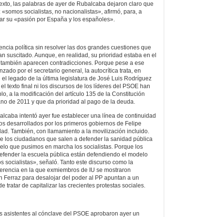
exto, las palabras de ayer de Rubalcaba dejaron claro que
 «somos socialistas, no nacionalistas», afirmó, para, a
car su «pasión por España y los españoles».
encia política sin resolver las dos grandes cuestiones que
n suscitado. Aunque, en realidad, su prioridad estaba en el
í también aparecen contradicciones. Porque pese a ese
ado por el secretario general, la autocrítica trata, en
 el legado de la última legislatura de José Luis Rodríguez
el texto final ni los discursos de los líderes del PSOE han
, a la modificación del artículo 135 de la Constitución
no de 2011 y que da prioridad al pago de la deuda.
lcaba intentó ayer fue establecer una línea de continuidad
os desarrollados por los primeros gobiernos de Felipe
dad. También, con llamamiento a la movilización incluido.
e los ciudadanos que salen a defender la sanidad pública
lo que pusimos en marcha los socialistas. Porque los
efender la escuela pública están defendiendo el modelo
 socialistas», señaló. Tanto este discurso como la
ferencia en la que exmiembros de IU se mostraron
n Ferraz para desalojar del poder al PP apuntan a un
e tratar de capitalizar las crecientes protestas sociales.
os asistentes al cónclave del PSOE aprobaron ayer un