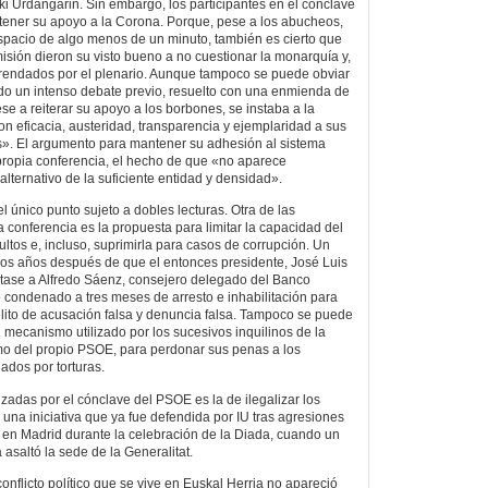
ki Urdangarin. Sin embargo, los participantes en el cónclave
ener su apoyo a la Corona. Porque, pese a los abucheos,
spacio de algo menos de un minuto, también es cierto que
misión dieron su visto bueno a no cuestionar la monarquía y,
frendados por el plenario. Aunque tampoco se puede obviar
do un intenso debate previo, resuelto con una enmienda de
se a reiterar su apoyo a los borbones, se instaba a la
on eficacia, austeridad, transparencia y ejemplaridad a sus
s». El argumento para mantener su adhesión al sistema
propia conferencia, el hecho de que «no aparece
lternativo de la suficiente entidad y densidad».
l único punto sujeto a dobles lecturas. Otra de las
a conferencia es la propuesta para limitar la capacidad del
ltos e, incluso, suprimirla para casos de corrupción. Un
dos años después de que el entonces presidente, José Luis
ltase a Alfredo Sáenz, consejero delegado del Banco
 condenado a tres meses de arresto e inhabilitación para
elito de acusación falsa y denuncia falsa. Tampoco se puede
l mecanismo utilizado por los sucesivos inquilinos de la
mo del propio PSOE, para perdonar sus penas a los
ados por torturas.
zadas por el cónclave del PSOE es la de ilegalizar los
de una iniciativa que ya fue defendida por IU tras agresiones
a en Madrid durante la celebración de la Diada, cuando un
asaltó la sede de la Generalitat.
onflicto político que se vive en Euskal Herria no apareció