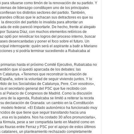
para situarse como timón de la renovación de su partido. Y
oblemas de liderazgo constituyen uno de los principales
confiesan los distintos sectores del partido. También,
randes críticas que le achacan sus detractores es que su
a dirección del partido lo invalida para afrontar un
ada de esto pareció importarle. De hecho, frente al alegato
 por Susana Díaz, con muchos elementos retóricos de
rraz optó por reividicar los logros del proceso interno, buscar
ases desencantadas y poner el foco sobre el futuro. Un
ncipal interrogante: quién será el aspirante a batir a Mariano
cciones y si podría terminar sucediendo a Rubalcaba al
s primarias hasta el próximo Comité Ejecutivo, Rubalcaba no
cuestión que sí quedó aparcada de los debates: las
 Catalunya. «Tenemos que reconstruir la relación de
España, sobre la voluntad de seguir viviendo juntos. Y lo
rtido de los Socialistas de Catalunya, Pere. Con vosotros»,
ia el secretario general del PSC que fue recibido con
es al Palacio de Congresos de Madrid. Como la discusión
fuera de la agenda, Rubalcaba se limitó a reiterar la receta
su declaración de Granada: un cambio en la Constitución
 modelo federal. «El Estado autonómico ha funcionado muy
cidos de que tiene que seguir transitando hacia una
l, esa es la palabra. Nos ha costado 30 años pronunciarla»,
ta fórmula, pese a ser compartida tanto en Madrid como en
as fisuras entre Ferraz y PSC por el apoyo de estos últimos
los catalanes, un planteamiento rechazado completamente