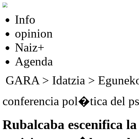
Info
opinion
Naiz+
Agenda
GARA
>
Idatzia
>
Eguneko
conferencia pol�tica del p
Rubalcaba escenifica l