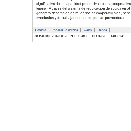
significativa de la capacidad productiva de esta cooperati
lejana» A través del sistema de reubicación de socios en ot
generará desempleo entre los socios cooperativistas , per
eventuales y de trabajadores de empresas proveedoras
Hasiera
Paperezko edizioa
Gaiak
Denda
� Baigorri Argitaletxea
Harremana
Nor gara
Iragarkiak