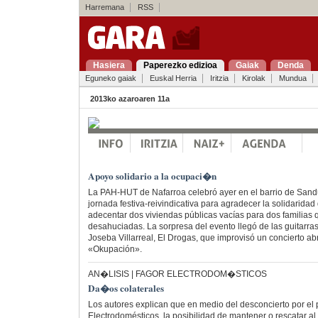
Harremana
RSS
Hasiera
Paperezko edizioa
Gaiak
Denda
Eguneko gaiak
Euskal Herria
Iritzia
Kirolak
Mundua
2013ko azaroaren 11a
Apoyo solidario a la ocupaci�n
La PAH-HUT de Nafarroa celebró ayer en el barrio de Sand
jornada festiva-reivindicativa para agradecer la solidarida
adecentar dos viviendas públicas vacías para dos familias 
desahuciadas. La sorpresa del evento llegó de las guitarras
Joseba Villarreal, El Drogas, que improvisó un concierto a
«Okupación».
AN�LISIS | FAGOR ELECTRODOM�STICOS
Da�os colaterales
Los autores explican que en medio del desconcierto por el 
Electrodomésticos, la posibilidad de mantener o rescatar a