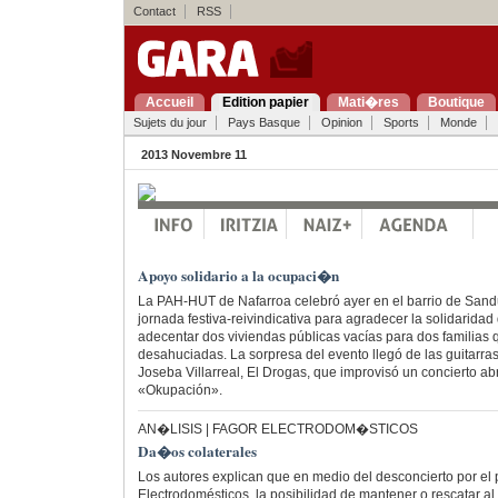
Contact
RSS
Accueil
Edition papier
Mati�res
Boutique
Sujets du jour
Pays Basque
Opinion
Sports
Monde
2013 Novembre 11
Apoyo solidario a la ocupaci�n
La PAH-HUT de Nafarroa celebró ayer en el barrio de Sand
jornada festiva-reivindicativa para agradecer la solidarida
adecentar dos viviendas públicas vacías para dos familias 
desahuciadas. La sorpresa del evento llegó de las guitarras
Joseba Villarreal, El Drogas, que improvisó un concierto a
«Okupación».
AN�LISIS | FAGOR ELECTRODOM�STICOS
Da�os colaterales
Los autores explican que en medio del desconcierto por el 
Electrodomésticos, la posibilidad de mantener o rescatar a