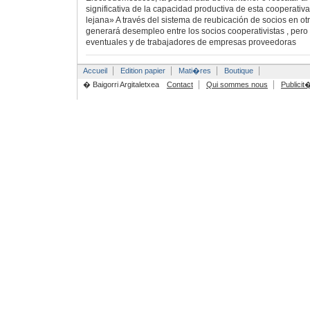
significativa de la capacidad productiva de esta cooperati
lejana» A través del sistema de reubicación de socios en ot
generará desempleo entre los socios cooperativistas , per
eventuales y de trabajadores de empresas proveedoras
Accueil
Edition papier
Mati�res
Boutique
� Baigorri Argitaletxea
Contact
Qui sommes nous
Publicit