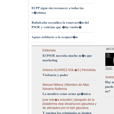
El PP sigue sin reconocer a todas las
v�ctimas
Rubalcaba escenifica la renovaci�n del
PSOE y vaticina que �ha vuelto�
Apoyo solidario a la ocupaci�n
Editoriala
El PSOE necesita mucho m�s que
marketing
Tasio
Antonio ALVAREZ-SOL�S | Periodista
Violencia y poder
Juanjo
Hay m
Manuel Millera | Miembro de Attac
puede
Navarra-Nafarroa
no?
La mentira como arma qu�mica
jose mar�a erauskin | abogado de la
plataforma stop desahucios gipuzkoa y
de afectados por el irph gipuzkoa
Y encima los criminales se sienten