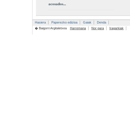
acosados...
Hasiera
Paperezko edizioa
Gaiak
Denda
� Baigorri Argitaletxea
Harremana
Nor gara
Iragarkiak