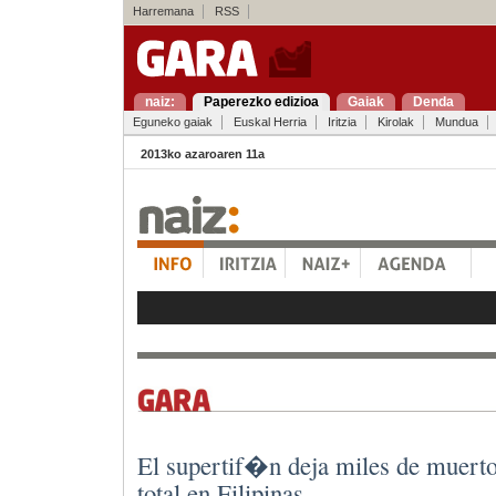
Harremana
RSS
naiz:
Paperezko edizioa
Gaiak
Denda
Eguneko gaiak
Euskal Herria
Iritzia
Kirolak
Mundua
2013ko azaroaren 11a
El supertif�n deja miles de muerto
total en Filipinas