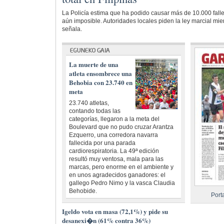
La Policía estima que ha podido causar más de 10.000 fall
aún imposible. Autoridades locales piden la ley marcial mien
señala.
La muerte de una
atleta ensombrece una
Behobia con 23.740 en
meta
23.740 atletas,
contando todas las
categorías, llegaron a la meta del
Boulevard que no pudo cruzar Arantza
Ezquerro, una corredora navarra
fallecida por una parada
cardiorespiratoria. La 49ª edición
resultó muy ventosa, mala para las
marcas, pero enorme en el ambiente y
en unos agradecidos ganadores: el
gallego Pedro Nimo y la vasca Claudia
Behobide.
Port
Igeldo vota en masa (72,1%) y pide su
desanexi�n (61% contra 36%)