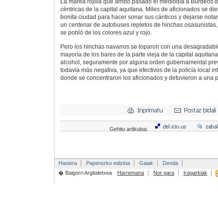
La marea rojilla que arribó pasado el mediodía a Burdeos d
céntricas de la capital aquitana. Miles de aficionados se die
bonita ciudad para hacer sonar sus cánticos y dejarse notar
un centenar de autobuses repletos de hinchas osasunistas,
se pobló de los colores azul y rojo.
Pero los hinchas navarros se toparon con una desagradable
mayoría de los bares de la parte vieja de la capital aquitan
alcohol, seguramente por alguna orden gubernamental pre
todavía más negativa, ya que efectivos de la policía local in
donde se concentraron los aficionados y detuvieron a una 
Gehitu artikuloa:
Hasiera
Paperezko edizioa
Gaiak
Denda
� Baigorri Argitaletxea
Harremana
Nor gara
Iragarkiak