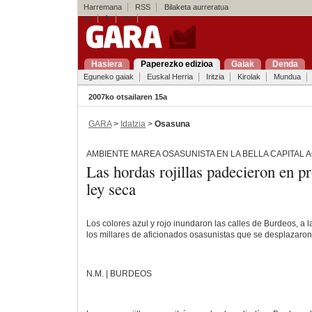
Harremana
RSS
Bilaketa aurreratua
es
fr
en
Hasiera
Paperezko edizioa
Gaiak
Denda
Eguneko gaiak
Euskal Herria
Iritzia
Kirolak
Mundua
2007ko otsailaren 15a
GARA
>
Idatzia
>
Osasuna
AMBIENTE MAREA OSASUNISTA EN LA BELLA CAPITAL 
Las hordas rojillas padecieron en pr
ley seca
Los colores azul y rojo inundaron las calles de Burdeos, a l
los millares de aficionados osasunistas que se desplazaron
N.M. | BURDEOS