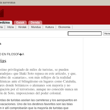
a aurreratua
edizioa
Gaiak
Denda
ria
Iritzia
Kirolak
Mundua
Kultura
Ekonomia
a
O EN FILOSOF�A
ias
stino privilegiado de miles de turistas, se pueden
radojas» que Iñaki Soto repasa en este artículo, y que,
mbre de «canarias», son más reflejos de la realidad
olémicas ante el bilingüismo en lugares como Cataluña,
ares donde británicos o alemanes son mayoría y no
upación por el terrorismo, aunque no conocido nunca un
ión de Soto, imposiciones del poder colonial.
das de turistas asolan las carreteras y los aeropuertos en
acaciones. Uno de los destinos favoritos son las Islas
 ir allí comprobarán que la mayoría de turistas que