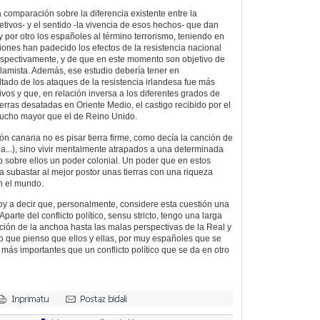
 comparación sobre la diferencia existente entre la
etivos- y el sentido -la vivencia de esos hechos- que dan
 y por otro los españoles al término terrorismo, teniendo en
nes han padecido los efectos de la resistencia nacional
espectivamente, y de que en este momento son objetivo de
slamista. Además, ese estudio debería tener en
ltado de los ataques de la resistencia irlandesa fue más
ivos y que, en relación inversa a los diferentes grados de
erras desatadas en Oriente Medio, el castigo recibido por el
ucho mayor que el de Reino Unido.
ón canaria no es pisar tierra firme, como decía la canción de
la...), sino vivir mentalmente atrapados a una determinada
o sobre ellos un poder colonial. Un poder que en estos
 subastar al mejor postor unas tierras con una riqueza
en el mundo.
voy a decir que, personalmente, considere esta cuestión una
 Aparte del conflicto político, sensu stricto, tengo una larga
ación de la anchoa hasta las malas perspectivas de la Real y
 que pienso que ellos y ellas, por muy españoles que se
más importantes que un conflicto político que se da en otro