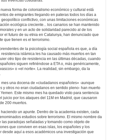
 sus vivencias cotidianas.
a nueva forma de colonialismo económico y cultural está
entos de emigrantes llegando en pateras todos los días a
 geopolítico conflictivo, con unas limitaciones económicas
ación ecológica creciente... los canarios se han mantenido
morales y en un acto de solidaridad parecido al de los
r el futuro de su etnia en Catalunya, han denunciado que
e que tienen es el terrorismo.
rendentes de la psicología social española es que, a día
 resistencia islámica les ha causado más muertos en tan
ier otro tipo de resistencia en las últimas décadas, cuando
españoles siguen refiriéndose a ETA o, más genéricamente,
 vascos» o «el norte». La realidad, sin embargo, da la
.
ado mes una docena de «ciudadanos españoles» -aunque
s y otros no eran ciudadanos en sentido pleno- han muerto
y Yemen. Este mismo mes ha quedado visto para sentencia
el juicio por los ataques del 11M en Madrid, que causaron
 de 200 muertos.
 haciendo un apunte. Dentro de la academia existen, cada
denominados estudios sobre terrorismo. El mismo nombre da
de las paradojas señaladas y tomando como objeto de
iones que conviven en esas islas, los españoles y los
er desde aquí a esos académicos una investigación que