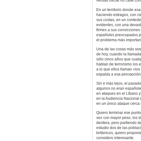
verdad oficial no case con
En un territorio donde es
haciendo estragos, con ci
sus costas, en un contexto
evidentes, con una devast
firmes a sus convicciones 
españoles preocupados po
el problema más important
Una de las cosas más sorp
de hoy, cuando la llamada
sólo cinco años que cualqu
hablan de terrorismo los 
a lo que ellos llaman «los
espalda a esa percepción
Sin ir más lejos, el pas
algunos no eran españole
en ataques en el Líbano 
en la Audiencia Nacional 
en un único ataque cerca
Quiero terminar ese punto
vez con mayor peso, los 
dentera, pero partiendo 
estudio dos de las poblac
británicos, quiero propon
considero interesante.