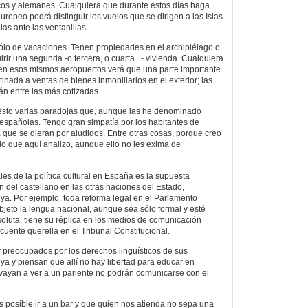
cos y alemanes. Cualquiera que durante estos días haga
ropeo podrá distinguir los vuelos que se dirigen a las Islas
las ante las ventanillas.
ólo de vacaciones. Tenen propiedades en el archipiélago o
rir una segunda -o tercera, o cuarta...- vivienda. Cualquiera
en esos mismos aeropuertos verá que una parte importante
tinada a ventas de bienes inmobiliarios en el exterior; las
án entre las más cotizadas.
esto varias paradojas que, aunque las he denominado
 españolas. Tengo gran simpatía por los habitantes de
a que se dieran por aludidos. Entre otras cosas, porque creo
 lo que aquí analizo, aunque ello no les exima de
es de la política cultural en España es la supuesta
n del castellano en las otras naciones del Estado,
a. Por ejemplo, toda reforma legal en el Parlamento
jeto la lengua nacional, aunque sea sólo formal y esté
luta, tiene su réplica en los medios de comunicación
cuente querella en el Tribunal Constitucional.
 preocupados por los derechos lingüísticos de sus
a y piensan que allí no hay libertad para educar en
vayan a ver a un pariente no podrán comunicarse con el
s posible ir a un bar y que quien nos atienda no sepa una