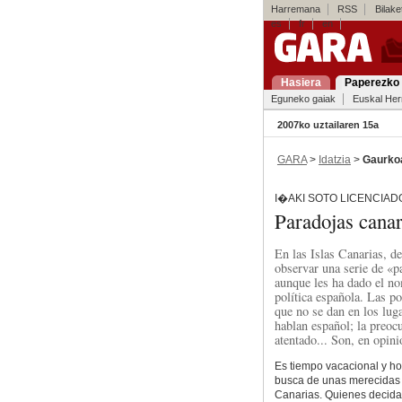
Harremana
RSS
Bilaket
es
fr
en
Hasiera
Paperezko 
Eguneko gaiak
Euskal Her
2007ko uztailaren 15a
GARA
>
Idatzia
>
Gaurko
I�AKI SOTO LICENCIAD
Paradojas canar
En las Islas Canarias, de
observar una serie de «pa
aunque les ha dado el no
política española. Las p
que no se dan en los lug
hablan español; la preoc
atentado... Son, en opin
Es tiempo vacacional y hor
busca de unas merecidas v
Canarias. Quienes decidan