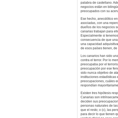
palabra de castellano. Ad
negocios están en bilingü
preocupados con su acervo 
Ese hecho, anecdótico en 
asociadas, con una reperc
dueños de los negocios s
canarias trabajan para ell
Especialmente si tenemos
consecuencia de que una g
una capacidad adquisitiva
de esos países tienen, de 
Los canarios han sido un
contra el terror. Por lo m
preocupaba por el terror
preocupación por ese fenó
sido nunca objetivo de at
instituciones estadísticas
preocupaciones, cuáles er
respondían mayoritariamen
Existen tres hipótesis res
Canarias son intrínsecam
deciden sus preocupacione
personas naturales de las
que el resto; o (c), las p
para decir lo que tienen q