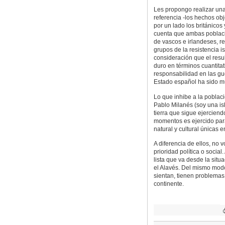
Les propongo realizar una
referencia -los hechos obj
por un lado los británicos
cuenta que ambas poblacio
de vascos e irlandeses, r
grupos de la resistencia i
consideración que el resu
duro en términos cuantitat
responsabilidad en las gu
Estado español ha sido m
Lo que inhibe a la poblaci
Pablo Milanés (soy una is
tierra que sigue ejerciend
momentos es ejercido para
natural y cultural únicas 
A diferencia de ellos, no 
prioridad política o social.
lista que va desde la situ
el Alavés. Del mismo modo
sientan, tienen problemas 
continente.