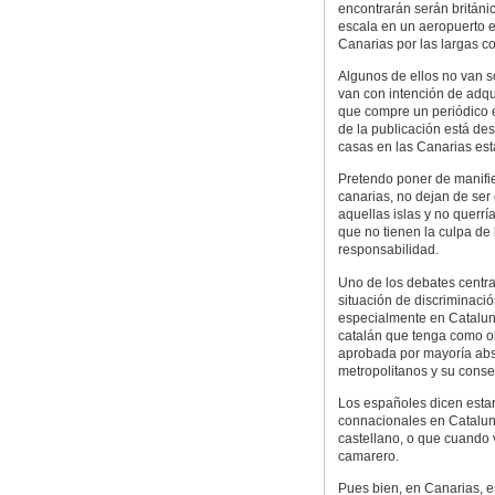
encontrarán serán británi
escala en un aeropuerto eu
Canarias por las largas co
Algunos de ellos no van s
van con intención de adqui
que compre un periódico 
de la publicación está des
casas en las Canarias est
Pretendo poner de manifi
canarias, no dejan de ser
aquellas islas y no querrí
que no tienen la culpa de
responsabilidad.
Uno de los debates central
situación de discriminació
especialmente en Cataluny
catalán que tenga como ob
aprobada por mayoría abso
metropolitanos y su conse
Los españoles dicen estar
connacionales en Cataluny
castellano, o que cuando 
camarero.
Pues bien, en Canarias, e