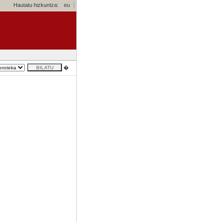
Hautatu hizkuntza:
eu
�