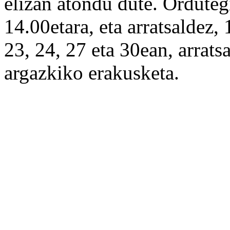
elizan atondu dute. Ordutegi
14.00etara, eta arratsaldez,
23, 24, 27 eta 30ean, arrat
argazkiko erakusketa.