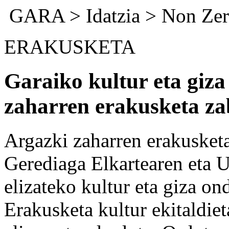
GARA
>
Idatzia
>
Non Zer
ERAKUSKETA
Garaiko kultur eta giz
zaharren erakusketa za
Argazki zaharren erakusketa
Gerediaga Elkartearen eta U
elizateko kultur eta giza ond
Erakusketa kultur ekitaldiet