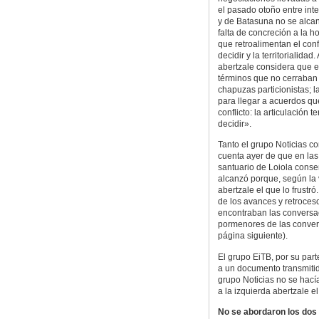
el pasado otoño entre int
y de Batasuna no se alca
falta de concreción a la 
que retroalimentan el confl
decidir y la territorialidad
abertzale considera que e
términos que no cerraban
chapuzas particionistas; 
para llegar a acuerdos qu
conflicto: la articulación te
decidir».
Tanto el grupo Noticias 
cuenta ayer de que en las
santuario de Loiola cons
alcanzó porque, según la 
abertzale el que lo frust
de los avances y retroceso
encontraban las conversa
pormenores de las conver
página siguiente).
El grupo EiTB, por su part
a un documento transmitid
grupo Noticias no se hací
a la izquierda abertzale 
No se abordaron los dos