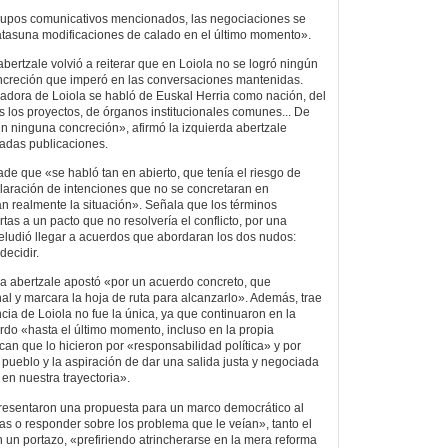
grupos comunicativos mencionados, las negociaciones se
 Batasuna modificaciones de calado en el último momento».
abertzale volvió a reiterar que en Loiola no se logró ningún
oncreción que imperó en las conversaciones mantenidas.
adora de Loiola se habló de Euskal Herria como nación, del
s los proyectos, de órganos institucionales comunes... De
in ninguna concreción», afirmó la izquierda abertzale
tadas publicaciones.
ade que «se habló tan en abierto, que tenía el riesgo de
laración de intenciones que no se concretaran en
 realmente la situación». Señala que los términos
as a un pacto que no resolvería el conflicto, por una
 eludió llegar a acuerdos que abordaran los dos nudos:
decidir.
rda abertzale apostó «por un acuerdo concreto, que
nal y marcara la hoja de ruta para alcanzarlo». Además, trae
cia de Loiola no fue la única, ya que continuaron en la
rdo «hasta el último momento, incluso en la propia
can que lo hicieron por «responsabilidad política» y por
ueblo y la aspiración de dar una salida justa y negociada
 en nuestra trayectoria».
resentaron una propuesta para un marco democrático al
vas o responder sobre los problema que le veían», tanto el
n portazo, «prefiriendo atrincherarse en la mera reforma