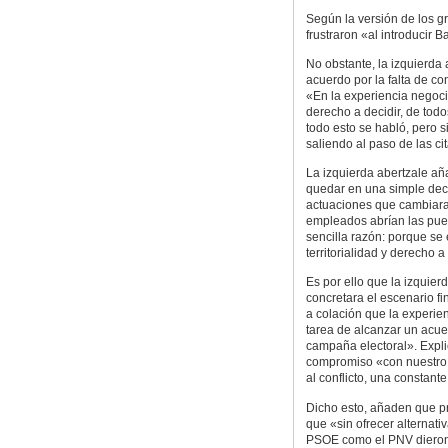
Según la versión de los 
frustraron «al introducir
No obstante, la izquierda 
acuerdo por la falta de c
«En la experiencia negoci
derecho a decidir, de todo
todo esto se habló, pero s
saliendo al paso de las ci
La izquierda abertzale añ
quedar en una simple dec
actuaciones que cambiaran
empleados abrían las puert
sencilla razón: porque se
territorialidad y derecho a 
Es por ello que la izquie
concretara el escenario fi
a colación que la experien
tarea de alcanzar un acue
campaña electoral». Expli
compromiso «con nuestro p
al conflicto, una constante
Dicho esto, añaden que p
que «sin ofrecer alternati
PSOE como el PNV dieron u