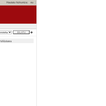
Hautatu hizkuntza:
eu
�
ublizitatea