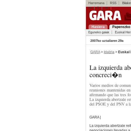
Harremana
RSS
Bilaket
es
fr
en
Hasiera
Paperezko 
Eguneko gaiak
Euskal Her
2007ko uztailaren 29a
GARA
>
Idatzia
>
Euskal 
La izquierda ab
concreci�n
Varios medios de comunic
reuniones mantenidas en
afirmando que las tres f
La izquierda abertzale re
del PSOE y del PNV a la 
GARA |
La izquierda abertzale rei
negociaciones llevadas a 