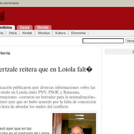
a aurreratua
edizioa
Gaiak
Denda
ria
Iritzia
Kirolak
Mundua
Kultura
Ekonomia
P
Herria
ertzale reitera que en Loiola falt�
ación publicaron ayer diversas informaciones sobre las
 otoño en Loiola entre PNV, PSOE y Batasuna,
ormaciones «cerraron un borrador para la normalización».
iteró ayer que no hubo acuerdo por la falta de concreción
hora de abordar los nudos del conflicto.
teró ayer que en las
cabo en el santuario de Loiola