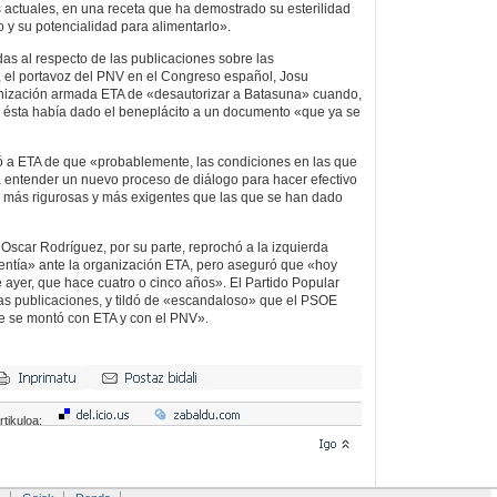
actuales, en una receta que ha demostrado su esterilidad
to y su potencialidad para alimentarlo».
das al respecto de las publicaciones sobre las
 el portavoz del PNV en el Congreso español, Josu
anización armada ETA de «desautorizar a Batasuna» cuando,
e, ésta había dado el beneplácito a un documento «que ya se
ó a ETA de que «probablemente, las condiciones en las que
 entender un nuevo proceso de diálogo para hacer efectivo
rán más rigurosas y más exigentes que las que se han dado
 Oscar Rodríguez, por su parte, reprochó a la izquierda
alentía» ante la organización ETA, pero aseguró que «hoy
yer, que hace cuatro o cinco años». El Partido Popular
las publicaciones, y tildó de «escandaloso» que el PSOE
 se montó con ETA y con el PNV».
rtikuloa: