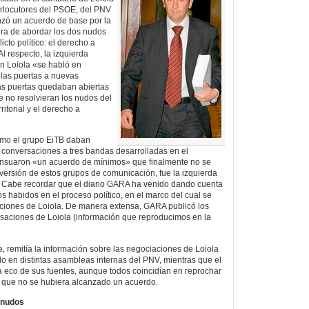
erlocutores del PSOE, del PNV
nzó un acuerdo de base por la
hora de abordar los dos nudos
icto político: el derecho a
. Al respecto, la izquierda
n Loiola «se habló en
 las puertas a nuevas
las puertas quedaban abiertas
e no resolvieran los nudos del
rritorial y el derecho a
como el grupo EiTB daban
 conversaciones a tres bandas desarrolladas en el
ensuaron «un acuerdo de mínimos» que finalmente no se
versión de estos grupos de comunicación, fue la izquierda
ró. Cabe recordar que el diario GARA ha venido dando cuenta
s habidos en el proceso político, en el marco del cual se
ciones de Loiola. De manera extensa, GARA publicó los
saciones de Loiola (información que reproducimos en la
e, remitía la información sobre las negociaciones de Loiola
o en distintas asambleas internas del PNV, mientras que el
a eco de sus fuentes, aunque todos coincidían en reprochar
el que no se hubiera alcanzado un acuerdo.
 nudos