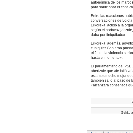
autonómica de los marcos 
para solucionar el conflic
Entre las reacciones habi
conversaciones de Loiola,
Erkoreka, acusó a la org
según el portavoz jeltzal
daba por finiquitado».
Erkoreka, además, advirti
cualquier Gobierno pueda
el fin de la violencia se
hasta el momento».
El parlamentario del PSE,
abertzale que «le faltó v
estamos mucho mejor que a
también salió al paso de 
«alcanzara consensos que
Gehitu a