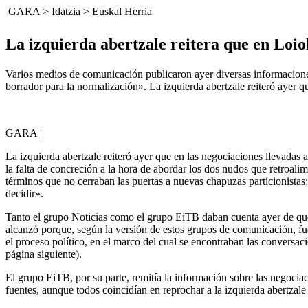
GARA
>
Idatzia
>
Euskal Herria
La izquierda abertzale reitera que en Loi
Varios medios de comunicación publicaron ayer diversas informacion
borrador para la normalización». La izquierda abertzale reiteró ayer 
GARA |
La izquierda abertzale reiteró ayer que en las negociaciones llevadas
la falta de concreción a la hora de abordar los dos nudos que retroalime
términos que no cerraban las puertas a nuevas chapuzas particionistas; l
decidir».
Tanto el grupo Noticias como el grupo EiTB daban cuenta ayer de que
alcanzó porque, según la versión de estos grupos de comunicación, fu
el proceso político, en el marco del cual se encontraban las conver
página siguiente).
El grupo EiTB, por su parte, remitía la información sobre las negocia
fuentes, aunque todos coincidían en reprochar a la izquierda abertzal