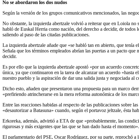
No se abordaron los dos nudos
Según la versión de los grupos comunicativos mencionados, las negoci
No obstante, la izquierda abertzale volvió a reiterar que en Loiola n
habló de Euskal Herria como nación, del derecho a decidir, de todos l
saliendo al paso de las citadas publicaciones.
La izquierda abertzale añade que «se habló tan en abierto, que tenía 
Señala que los términos empleados abrían las puertas a un pacto que no
decidir.
Es por ello que la izquierda abertzale apostó «por un acuerdo concreto
única, ya que continuaron en la tarea de alcanzar un acuerdo «hasta 
nuestro pueblo y la aspiración de dar una salida justa y negociada al c
Dicho esto, añaden que presentaron una propuesta para un marco demo
«prefiriendo atrincherarse en la mera reforma autonómica de los marcos
Entre las reacciones habidas al respecto de las publicaciones sobre 
«desautorizar a Batasuna» cuando, según el portavoz jeltzale, ésta ha
Erkoreka, además, advirtió a ETA de que «probablemente, las condicio
rigurosas y más exigentes que las que se han dado hasta el momento»
El parlamentario del PSE, Oscar Rodríguez, por su parte, reprochó a 