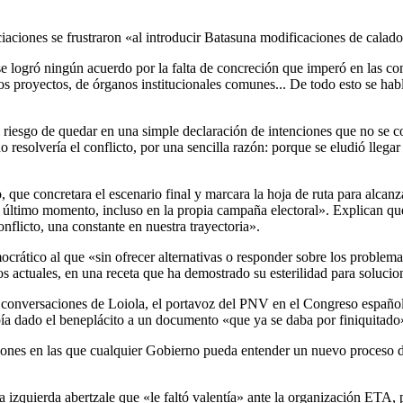
aciones se frustraron «al introducir Batasuna modificaciones de calad
o se logró ningún acuerdo por la falta de concreción que imperó en las 
os proyectos, de órganos institucionales comunes... De todo esto se habl
el riesgo de quedar en una simple declaración de intenciones que no se 
 resolvería el conflicto, por una sencilla razón: porque se eludió llegar
, que concretara el escenario final y marcara la hoja de ruta para alcan
el último momento, incluso en la propia campaña electoral». Explican q
onflicto, una constante en nuestra trayectoria».
crático al que «sin ofrecer alternativas o responder sobre los proble
 actuales, en una receta que ha demostrado su esterilidad para soluciona
las conversaciones de Loiola, el portavoz del PNV en el Congreso españ
bía dado el beneplácito a un documento «que ya se daba por finiquitado
nes en las que cualquier Gobierno pueda entender un nuevo proceso de 
.
la izquierda abertzale que «le faltó valentía» ante la organización ET