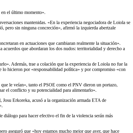
o en el último momento».
conversaciones mantenidas. «En la experiencia negociadora de Loiola se
ó, pero sin ninguna concreción», afirmó la izquierda abertzale
concretaran en actuaciones que cambiaran realmente la situación».
 a acuerdos que abordaran los dos nudos: territorialidad y derecho a
zarlo». Además, trae a colación que la experiencia de Loiola no fue la
ue lo hicieron por «responsabilidad política» y por compromiso «con
ma que le veían», tanto el PSOE como el PNV dieron un portazo,
r el conflicto y su potencialidad para alimentarlo».
ol, Josu Erkoreka, acusó a la organización armada ETA de
».
diálogo para hacer efectivo el fin de la violencia serán más
A, pero aseguró que «hoy estamos mucho mejor que ayer, que hace