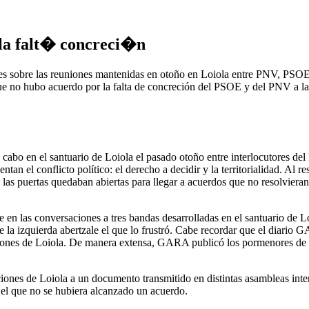
ola falt� concreci�n
es sobre las reuniones mantenidas en otoño en Loiola entre PNV, PSOE 
que no hubo acuerdo por la falta de concreción del PSOE y del PNV a la 
 a cabo en el santuario de Loiola el pasado otoño entre interlocutores
ntan el conflicto político: el derecho a decidir y la territorialidad. Al 
as puertas quedaban abiertas para llegar a acuerdos que no resolvieran lo
 en las conversaciones a tres bandas desarrolladas en el santuario de
e la izquierda abertzale el que lo frustró. Cabe recordar que el diario
saciones de Loiola. De manera extensa, GARA publicó los pormenores de
ciones de Loiola a un documento transmitido en distintas asambleas int
e el que no se hubiera alcanzado un acuerdo.