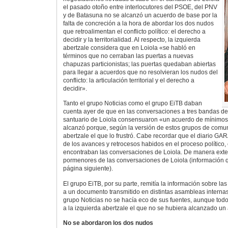
el pasado otoño entre interlocutores del PSOE, del PNV
y de Batasuna no se alcanzó un acuerdo de base por la
falta de concreción a la hora de abordar los dos nudos
que retroalimentan el conflicto político: el derecho a
decidir y la territorialidad. Al respecto, la izquierda
abertzale considera que en Loiola «se habló en
términos que no cerraban las puertas a nuevas
chapuzas particionistas; las puertas quedaban abiertas
para llegar a acuerdos que no resolvieran los nudos del
conflicto: la articulación territorial y el derecho a
decidir».
Tanto el grupo Noticias como el grupo EiTB daban
cuenta ayer de que en las conversaciones a tres bandas de
santuario de Loiola consensuaron «un acuerdo de mínimos
alcanzó porque, según la versión de estos grupos de comuni
abertzale el que lo frustró. Cabe recordar que el diario G
de los avances y retrocesos habidos en el proceso político,
encontraban las conversaciones de Loiola. De manera exte
pormenores de las conversaciones de Loiola (información 
página siguiente).
El grupo EiTB, por su parte, remitía la información sobre la
a un documento transmitido en distintas asambleas internas
grupo Noticias no se hacía eco de sus fuentes, aunque todo
a la izquierda abertzale el que no se hubiera alcanzado un
No se abordaron los dos nudos