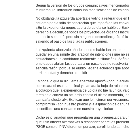
Según la versión de los grupos comunicativos mencionados
frustraron «al introducir Batasuna modificaciones de calad
No obstante, la izquierda abertzale volvió a reiterar que en
acuerdo por la falta de concreción que imperó en las conv
«En la experiencia negociadora de Loiola se habló de Eusk
derecho a decidir, de todos los proyectos, de órganos insti
todo esto se habló, pero sin ninguna concreción», afirmó la
saliendo al paso de las citadas publicaciones.
La izquierda abertzale añade que «se habló tan en abierto, 
quedar en una simple declaración de intenciones que no s
actuaciones que cambiaran realmente la situación». Señala
empleados abrían las puertas a un pacto que no resolvería e
sencilla razón: porque se eludió llegar a acuerdos que abo
territorialidad y derecho a decidir.
Es por ello que la izquierda abertzale apostó «por un acue
concretara el escenario final y marcara la hoja de ruta para
a colación que la experiencia de Loiola no fue la única, ya
tarea de alcanzar un acuerdo «hasta el último momento, inc
campaña electoral». Explican que lo hicieron por «responsab
compromiso «con nuestro pueblo y la aspiración de dar una
al conflicto, una constante en nuestra trayectoria».
Dicho esto, añaden que presentaron una propuesta para u
que «sin ofrecer alternativas o responder sobre los problem
PSOE como el PNV dieron un portazo, «prefiriendo atrinche