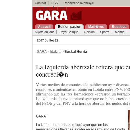
Contact
RSS
Recherche avanc�e
eu
es
fr
en
Accueil
Edition papier
Mati�res
Boutique
Sujets du jour
Pays Basque
Opinion
Sports
Monde
2007 Juillet 29
GARA
>
Idatzia
>
Euskal Herria
La izquierda abertzale reitera que 
concreci�n
Varios medios de comunicación publicaron ayer diversas
reuniones mantenidas en otoño en Loiola entre PNV, P
afirmando que las tres formaciones «cerraron un borrado
La izquierda abertzale reiteró ayer que no hubo acuerdo p
del PSOE y del PNV a la hora de abordar los nudos del c
GARA |
La izquierda abertzale reiteró ayer que en las
negociaciones llevadas a cabo en el santuario de Loiola