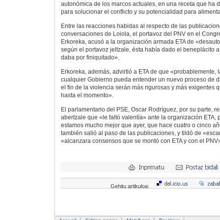
autonómica de los marcos actuales, en una receta que ha d
para solucionar el conflicto y su potencialidad para alimenta
Entre las reacciones habidas al respecto de las publicacion
conversaciones de Loiola, el portavoz del PNV en el Congr
Erkoreka, acusó a la organización armada ETA de «desauto
según el portavoz jeltzale, ésta había dado el beneplácito
daba por finiquitado».
Erkoreka, además, advirtió a ETA de que «probablemente, l
cualquier Gobierno pueda entender un nuevo proceso de di
el fin de la violencia serán más rigurosas y más exigentes
hasta el momento».
El parlamentario del PSE, Oscar Rodríguez, por su parte, re
abertzale que «le faltó valentía» ante la organización ETA
estamos mucho mejor que ayer, que hace cuatro o cinco año
también salió al paso de las publicaciones, y tildó de «es
«alcanzara consensos que se montó con ETA y con el PNV
Gehitu artikuloa: