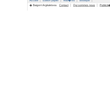
Accueil
Edition papier
Mati�res
Boutique
� Baigorri Argitaletxea
Contact
Qui sommes nous
Publicit