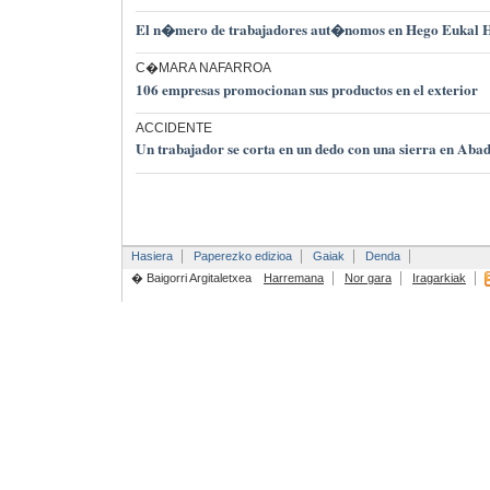
El n�mero de trabajadores aut�nomos en Hego Eukal He
C�MARA NAFARROA
106 empresas promocionan sus productos en el exterior
ACCIDENTE
Un trabajador se corta en un dedo con una sierra en Ab
Hasiera
Paperezko edizioa
Gaiak
Denda
� Baigorri Argitaletxea
Harremana
Nor gara
Iragarkiak