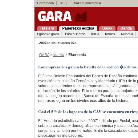
Harremana
RSS
Bilaketa aurreratua
es
fr
en
Hasiera
Paperezko edizioa
Gaiak
Denda
Eguneko gaiak
Euskal Herria
Iritzia
Kirolak
Mundua
2007ko abuztuaren 07a
GARA
>
Idatzia
>
Ekonomia
Los empresarios ganan la batalla de la reducci�n de los
El último Boletín Económico del Banco de España confirma 
evolución en la Unión Económica y Monetaria (UEM) de la p
salarios en la renta» que los empresarios están ganando la 
reducción de los salarios. Esta merma para los trabajador
directa, según reconoce el Banco de España, que los benef
empresas sigan en los niveles más altos de la historia.
Casi el 5% de los hogares de la CAV se encuentra en ries
El `Anuario estadístico vasco, 2007', editado por Eustat, re
sobre la «realidad» demográfica, económica y social de Ar
conjunto y también por herrialde. Entre la cascada de datos
preocupantes indicadores.