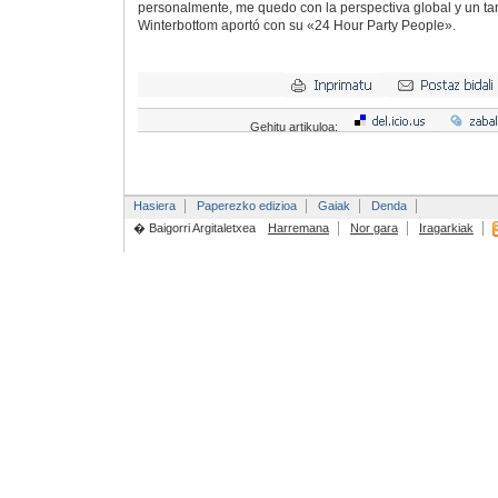
personalmente, me quedo con la perspectiva global y un ta
Winterbottom aportó con su «24 Hour Party People».
Gehitu artikuloa:
Hasiera
Paperezko edizioa
Gaiak
Denda
� Baigorri Argitaletxea
Harremana
Nor gara
Iragarkiak