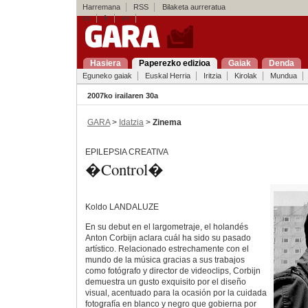
Harremana
RSS
Bilaketa aurreratua
es
fr
en
Hasiera
Paperezko edizioa
Gaiak
Denda
Eguneko gaiak
Euskal Herria
Iritzia
Kirolak
Mundua
2007ko irailaren 30a
GARA
>
Idatzia
>
Zinema
EPILEPSIA CREATIVA
�Control�
Koldo LANDALUZE
En su debut en el largometraje, el holandés
Anton Corbijn aclara cuál ha sido su pasado
artístico. Relacionado estrechamente con el
mundo de la música gracias a sus trabajos
como fotógrafo y director de videoclips, Corbijn
demuestra un gusto exquisito por el diseño
visual, acentuado para la ocasión por la cuidada
fotografía en blanco y negro que gobierna por