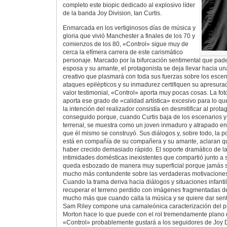
completo este biopic dedicado al explosivo líder
de la banda Joy Division, Ian Curtis.
Enmarcada en los vertiginosos días de música y
gloria que vivió Manchester a finales de los 70 y
comienzos de los 80, «Control» sigue muy de
cerca la efímera carrera de este carismático
personaje. Marcado por la bifurcación sentimental que pa
esposa y su amante, el protagonista se deja llevar hacia u
creativo que plasmará con toda sus fuerzas sobre los escen
ataques epilépticos y su inmadurez certifiquen su apresurad
valor testimonial, «Control» aporta muy pocas cosas. La fot
aporta ese grado de «calidad artística» excesivo para lo que
la intención del realizador consistía en desmitificar al prota
conseguido porque, cuando Curtis baja de los escenarios y
terrenal, se muestra como un joven inmaduro y atrapado en 
que él mismo se construyó. Sus diálogos y, sobre todo, la 
está en compañía de su compañera y su amante, aclaran qu
haber crecido demasiado rápido. El soporte dramático de la
intimidades domésticas inexistentes que compartió junto a s
queda esbozado de manera muy superficial porque jamás s
mucho más contundente sobre las verdaderas motivaciones a
Cuando la trama deriva hacia diálogos y situaciones infantil
recuperar el terreno perdido con imágenes fragmentadas de
mucho más que cuando calla la música y se quiere dar senti
Sam Riley compone una camaleónica caracterización del p
Morton hace lo que puede con el rol tremendamente plano d
«Control» probablemente gustará a los seguidores de Joy D