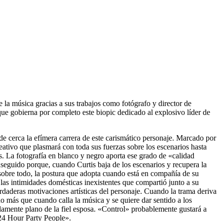
 la música gracias a sus trabajos como fotógrafo y director de
que gobierna por completo este biopic dedicado al explosivo líder de
e cerca la efímera carrera de este carismático personaje. Marcado por
eativo que plasmará con toda sus fuerzas sobre los escenarios hasta
s. La fotografía en blanco y negro aporta ese grado de «calidad
conseguido porque, cuando Curtis baja de los escenarios y recupera la
 sobre todo, la postura que adopta cuando está en compañía de su
las intimidades domésticas inexistentes que compartió junto a su
aderas motivaciones artísticas del personaje. Cuando la trama deriva
o más que cuando calla la música y se quiere dar sentido a los
amente plano de la fiel esposa. «Control» probablemente gustará a
«24 Hour Party People».