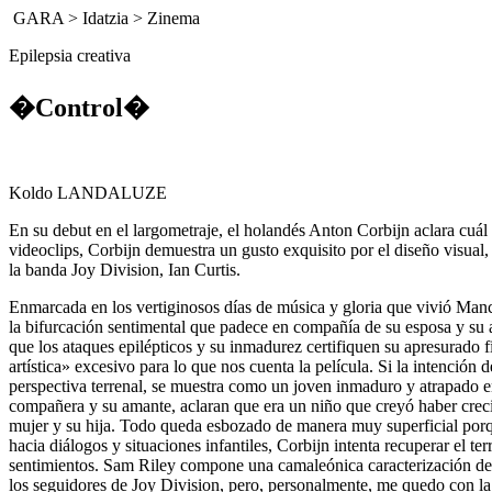
GARA
>
Idatzia
>
Zinema
Epilepsia creativa
�Control�
Koldo LANDALUZE
En su debut en el largometraje, el holandés Anton Corbijn aclara cuál
videoclips, Corbijn demuestra un gusto exquisito por el diseño visual
la banda Joy Division, Ian Curtis.
Enmarcada en los vertiginosos días de música y gloria que vivió Manch
la bifurcación sentimental que padece en compañía de su esposa y su am
que los ataques epilépticos y su inmadurez certifiquen su apresurado f
artística» excesivo para lo que nos cuenta la película. Si la intención 
perspectiva terrenal, se muestra como un joven inmaduro y atrapado en
compañera y su amante, aclaran que era un niño que creyó haber creci
mujer y su hija. Todo queda esbozado de manera muy superficial porq
hacia diálogos y situaciones infantiles, Corbijn intenta recuperar el
sentimientos. Sam Riley compone una camaleónica caracterización del
los seguidores de Joy Division, pero, personalmente, me quedo con la