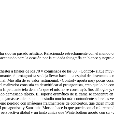
 ha sido su pasado artístico. Relacionado estrechamente con el mundo de
, acentuado para la ocasión por la cuidada fotografía en blanco y negro 
ester a finales de los 70 y comienzos de los 80, «Control» sigue muy d
ante, el protagonista se deja llevar hacia una espiral de desencanto cr
inal. Más allá de su valor testimonial, «Control» aporta muy pocas cosa
del realizador consistía en desmitificar al protagonista, creo que lo ha 
 la petulante tela de araña que él mismo se construyó. Sus diálogos y,
do demasiado rápido. El soporte dramático de la trama se concentra en 
ue jamás se adentra en un estudio mucho más contundente sobre las verd
 terreno perdido con imágenes fragmentadas de conciertos, que dicen much
 protagonista y Samantha Morton hace lo que puede con el rol tremend
 perspectiva global y un tanto cínica que Winterbottom aportó con su 