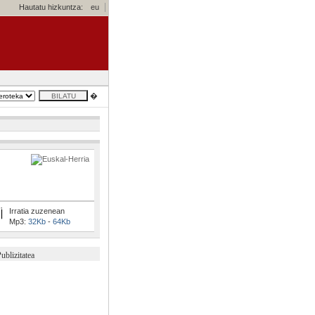
Hautatu hizkuntza:
eu
�
Irratia zuzenean
Mp3:
32Kb
-
64Kb
ublizitatea