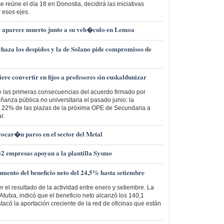
reúne el día 18 en Donostia, decidirá las iniciativas
 esos ejes.
bo aparece muerto junto a su veh�culo en Lemoa
chaza los despidos y la de Solano pide compromisos de
re convertir en fijos a profesores sin euskaldunizar
 las primeras consecuencias del acuerdo firmado por
nza pública no universitaria el pasado junio: la
n 22% de las plazas de la próxima OPE de Secundaria a
r.
ar�n paros en el sector del Metal
42 empresas apoyan a la plantilla Sysmo
mento del beneficio neto del 24,5% hasta setiembre
 el resultado de la actividad entre enero y setiembre. La
Atutxa, indicó que el beneficio neto alcanzó los 140,1
stacó la aportación creciente de la red de oficinas que están