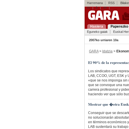
Harremana
RSS
Bilaket
es
fr
en
Hasiera
Paperezko 
Eguneko gaiak
Euskal Her
2007ko urriaren 10a
GARA
>
Idatzia
>
Ekonom
El 90% de la representac
Los sindicatos que repres
LAB, CCOO, UGT, ESK y UT
«que se nos imponga sin n
que se convoque una nue
carrera profesional y pid
haciendo ver que sólo bus
Mostrar que �otra Euska
Conseguir que se descart
no solucionarán absoluta
en términos económicos y 
LAB sustentará su trabajo