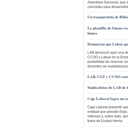
Asamblea Nacional, que se 
concretas para desarrollar
Un transportista de Bil
La plantilla de Onena re
futuro
Denuncian que Lakua quie
LAB denunció ayer una de
CCOO y Lakua en la Enseña
posibilidad de reservar u
docentes sin euskalduniza
LAB, UGT y CCOO convoc
Sindicalistas de LAB de 
Caja Laboral logra un au
Caja Laboral presentó ayer
entidad que preside Elías 
millones y, sobre todo, de
fuera de Euskal Herria.