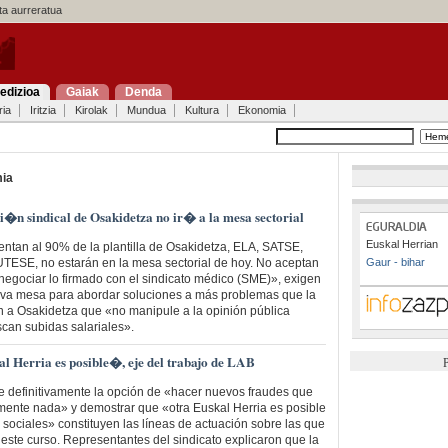
a aurreratua
edizioa
Gaiak
Denda
ria
Iritzia
Kirolak
Mundua
Kultura
Ekonomia
ia
i�n sindical de Osakidetza no ir� a la mesa sectorial
Euskal Herrian
entan al 90% de la plantilla de Osakidetza, ELA, SATSE,
ESE, no estarán en la mesa sectorial de hoy. No aceptan
Gaur - bihar
egociar lo firmado con el sindicato médico (SME)», exigen
va mesa para abordar soluciones a más problemas que la
en a Osakidetza que «no manipule a la opinión pública
can subidas salariales».
l Herria es posible�, eje del trabajo de LAB
P
e definitivamente la opción de «hacer nuevos fraudes que
mente nada» y demostrar que «otra Euskal Herria es posible
sociales» constituyen las líneas de actuación sobre las que
 este curso. Representantes del sindicato explicaron que la