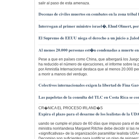
salir al paso de esta amenaza.
Decenas de civiles muertos en combates en la zona tribal
Interrogan al primer ministro israel�, Ehud Olmert, po
El Supremo de EEUU niega el derecho a un juicio a Jaled
Al menos 20.000 personas est�n condenadas a muerte en 
Pese a que en países como China, que albergará los Juego
ha reducido el número de ejecuciones, el informe sobre la
por Amnistía Internacional destaca que al menos 20.000 
a morir a manos del verdugo.
Colectivos internacionales exigen la libertad de Fina G
Las papeletas de la consulta del TLC en Costa Rica se 
CR�NICA EL PROCESO IRLAND�S
Expira el plazo para el desarme de los lealistas de la UD
uando se cumple el plazo de 60 días que impuso para el d
ministra norirlandesa Margaret Ritchie debe decidir si las 
«significativas» de la organización paramilitar lealista UD
Decomiso son suficientes para justificar un plan de reinse