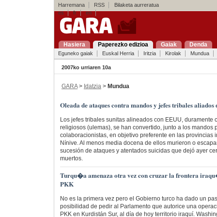
Harremana
RSS
Bilaketa aurreratua
es
fr
en
Hasiera
Paperezko edizioa
Gaiak
Denda
Eguneko gaiak
Euskal Herria
Iritzia
Kirolak
Mundua
2007ko urriaren 10a
GARA
>
Idatzia
>
Mundua
Oleada de ataques contra mandos y jefes tribales aliado
Los jefes tribales sunitas alineados con EEUU, duramente cr
religiosos (ulemas), se han convertido, junto a los mandos p
colaboracionistas, en objetivo preferente en las provincias
Nínive. Al menos media docena de ellos murieron o escapa
sucesión de ataques y atentados suicidas que dejó ayer ce
muertos.
Turqu�a amenaza otra vez con cruzar la frontera iraqu�
PKK
No es la primera vez pero el Gobierno turco ha dado un pas
posibilidad de pedir al Parlamento que autorice una operaci
PKK en Kurdistán Sur, al día de hoy territorio iraquí. Wash