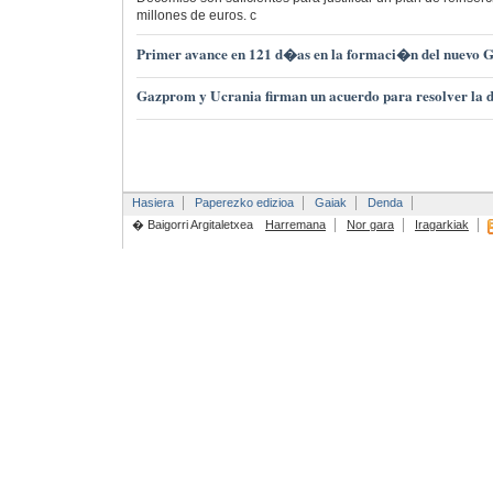
millones de euros. c
Primer avance en 121 d�as en la formaci�n del nuevo G
Gazprom y Ucrania firman un acuerdo para resolver la d
Hasiera
Paperezko edizioa
Gaiak
Denda
� Baigorri Argitaletxea
Harremana
Nor gara
Iragarkiak