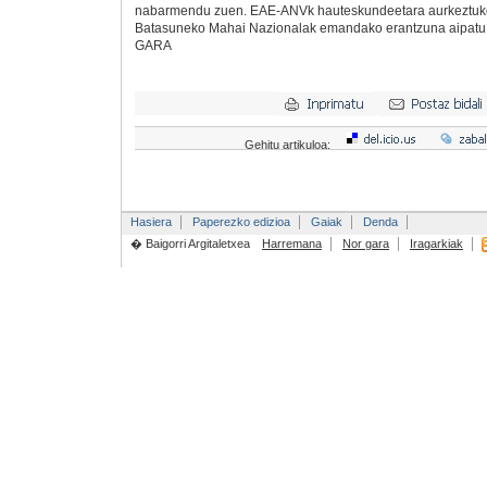
nabarmendu zuen. EAE-ANVk hauteskundeetara aurkeztuko 
Batasuneko Mahai Nazionalak emandako erantzuna aipatu z
GARA
Gehitu artikuloa:
Hasiera
Paperezko edizioa
Gaiak
Denda
� Baigorri Argitaletxea
Harremana
Nor gara
Iragarkiak