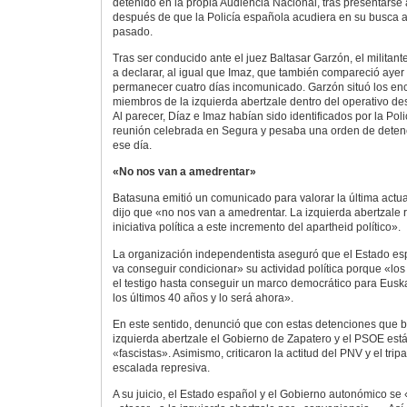
detenido en la propia Audiencia Nacional, tras presentarse
después de que la Policía española acudiera en su busca a 
pasado.
Tras ser conducido ante el juez Baltasar Garzón, el militan
a declarar, al igual que Imaz, que también compareció ayer a
permanecer cuatro días incomunicado. Garzón situó los en
miembros de la izquierda abertzale dentro del operativo des
Al parecer, Díaz e Imaz habían sido identificados por la Pol
reunión celebrada en Segura y pesaba una orden de deten
ese día.
«No nos van a amedrentar»
Batasuna emitió un comunicado para valorar la última actua
dijo que «no nos van a amedrentar. La izquierda abertzale
iniciativa política a este incremento del apartheid político».
La organización independentista aseguró que el Estado e
va conseguir condicionar» su actividad política porque «lo
el testigo hasta conseguir un marco democrático para Euskal
los últimos 40 años y lo será ahora».
En este sentido, denunció que con estas detenciones que 
izquierda abertzale el Gobierno de Zapatero y el PSOE es
«fascistas». Asimismo, criticaron la actitud del PNV y el trip
escalada represiva.
A su juicio, el Estado español y el Gobierno autonómico se