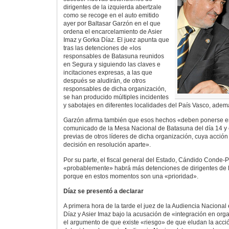
dirigentes de la izquierda abertzale
como se recoge en el auto emitido
ayer por Baltasar Garzón en el que
ordena el encarcelamiento de Asier
Imaz y Gorka Díaz. El juez apunta que
tras las detenciones de «los
responsables de Batasuna reunidos
en Segura y siguiendo las claves e
incitaciones expresas, a las que
después se aludirán, de otros
responsables de dicha organización,
se han producido múltiples incidentes
y sabotajes en diferentes localidades del País Vasco, adem
Garzón afirma también que esos hechos «deben ponerse en
comunicado de la Mesa Nacional de Batasuna del día 14 y 
previas de otros líderes de dicha organización, cuya acción
decisión en resolución aparte».
Por su parte, el fiscal general del Estado, Cándido Conde
«probablemente» habrá más detenciones de dirigentes de l
porque en estos momentos son una «prioridad».
Díaz se presentó a declarar
A primera hora de la tarde el juez de la Audiencia Nacional 
Díaz y Asier Imaz bajo la acusación de «integración en orga
el argumento de que existe «riesgo» de que eludan la acción