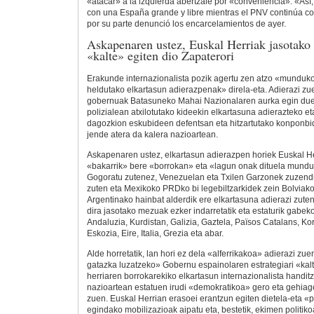
«atacar» a la izquierda abertzale por «conveniencia». «As
con una España grande y libre mientras el PNV continúa co
por su parte denunció los encarcelamientos de ayer.
Askapenaren ustez, Euskal Herriak jasotako
«kalte» egiten dio Zapaterori
Erakunde internazionalista pozik agertu zen atzo «munduko 
heldutako elkartasun adierazpenak» direla-eta. Adierazi z
gobernuak Batasuneko Mahai Nazionalaren aurka egin du
polizialean atxilotutako kideekin elkartasuna adierazteko et
dagozkion eskubideen defentsan eta hitzartutako konponbi
jende atera da kalera nazioartean.
Askapenaren ustez, elkartasun adierazpen horiek Euskal H
«bakarrik» bere «borrokan» eta «lagun onak dituela mundu
Gogoratu zutenez, Venezuelan eta Txilen Garzonek zuzendu
zuten eta Mexikoko PRDko bi legebiltzarkidek zein Bolviak
Argentinako hainbat alderdik ere elkartasuna adierazi zute
dira jasotako mezuak ezker indarretatik eta estaturik gabeko
Andaluzia, Kurdistan, Galizia, Gaztela, Països Catalans, Kor
Eskozia, Eire, Italia, Grezia eta abar.
Alde horretatik, lan hori ez dela «alferrikakoa» adierazi z
gatazka luzatzeko» Gobernu espainolaren estrategiari «kalt
herriaren borrokarekiko elkartasun internazionalista handitz
nazioartean estatuen irudi «demokratikoa» gero eta gehiag
zuen. Euskal Herrian erasoei erantzun egiten dietela-eta «po
egindako mobilizazioak aipatu eta, bestetik, ekimen politiko