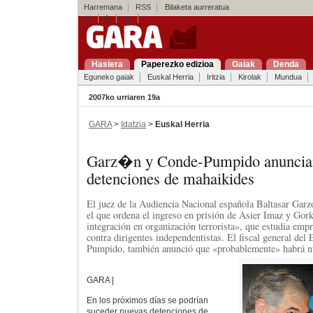
Harremana
RSS
Bilaketa aurreratua
es
fr
en
Hasiera
Paperezko edizioa
Gaiak
Denda
Eguneko gaiak
Euskal Herria
Iritzia
Kirolak
Mundua
2007ko urriaren 19a
GARA
>
Idatzia
>
Euskal Herria
Garz�n y Conde-Pumpido anuncia
detenciones de mahaikides
El juez de la Audiencia Nacional española Baltasar Garzó
el que ordena el ingreso en prisión de Asier Imaz y Gork
integración en organización terrorista», que estudia emp
contra dirigentes independentistas. El fiscal general de
Pumpido, también anunció que «probablemente» habrá n
GARA |
En los próximos días se podrían
suceder nuevas detenciones de