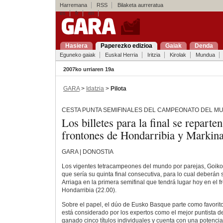
Harremana
RSS
Bilaketa aurreratua
es
fr
en
Hasiera
Paperezko edizioa
Gaiak
Denda
Eguneko gaiak
Euskal Herria
Iritzia
Kirolak
Mundua
2007ko urriaren 19a
GARA
>
Idatzia
>
Pilota
CESTA PUNTA SEMIFINALES DEL CAMPEONATO DEL M
Los billetes para la final se reparte
frontones de Hondarribia y Markin
GARA | DONOSTIA
Los vigentes tetracampeones del mundo por parejas, Goikoe
que sería su quinta final consecutiva, para lo cual deberán
Arriaga en la primera semifinal que tendrá lugar hoy en el f
Hondarribia (22.00).
Sobre el papel, el dúo de Eusko Basque parte como favorit
está considerado por los expertos como el mejor puntista 
ganado cinco títulos individuales y cuenta con una potencia 