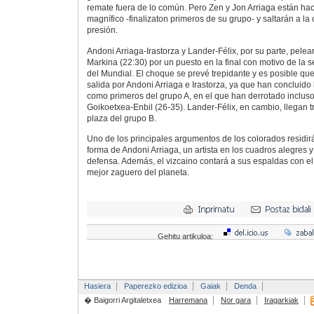
remate fuera de lo común. Pero Zen y Jon Arriaga están h
magnífico -finalizaton primeros de su grupo- y saltarán a l
presión.
Andoni Arriaga-Irastorza y Lander-Félix, por su parte, pele
Markina (22:30) por un puesto en la final con motivo de la 
del Mundial. El choque se prevé trepidante y es posible que
salida por Andoni Arriaga e Irastorza, ya que han concluido la
como primeros del grupo A, en el que han derrotado inclu
Goikoetxea-Enbil (26-35). Lander-Félix, en cambio, llegan 
plaza del grupo B.
Uno de los principales argumentos de los colorados residir
forma de Andoni Arriaga, un artista en los cuadros alegres 
defensa. Además, el vizcaino contará a sus espaldas con e
mejor zaguero del planeta.
Gehitu artikuloa:
Hasiera
Paperezko edizioa
Gaiak
Denda
� Baigorri Argitaletxea
Harremana
Nor gara
Iragarkiak