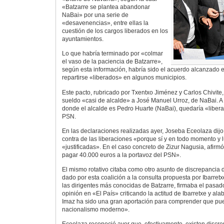
«Batzarre se plantea abandonar
NaBai» por una serie de
«desavenencias», entre ellas la
cuestión de los cargos liberados en los
ayuntamientos.
Lo que habría terminado por «colmar
el vaso de la paciencia de Batzarre»,
según esta información, habría sido el acuerdo alcanzado e
repartirse «liberados» en algunos municipios.
Este pacto, rubricado por Txentxo Jiménez y Carlos Chivite,
sueldo «casi de alcalde» a José Manuel Urroz, de NaBai. A
donde el alcalde es Pedro Huarte (NaBai), quedaría «liber
PSN.
En las declaraciones realizadas ayer, Joseba Eceolaza dijo
contra de las liberaciones «porque sí y en todo momento y 
«justificadas». En el caso concreto de Zizur Nagusia, afirmó
pagar 40.000 euros a la portavoz del PSN».
El mismo rotativo citaba como otro asunto de discrepancia 
dado por esta coalición a la consulta propuesta por Ibarret
las dirigentes más conocidas de Batzarre, firmaba el pasado
opinión en «El País» criticando la actitud de Ibarretxe y a
Imaz ha sido una gran aportación para comprender que pu
nacionalismo moderno».