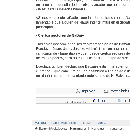
Eceolaza reconoció ayer que, efectivamente, existen discr
en torno a la consulta de Ibarretxe, y añadió que no le sor
«la azuzara la derecha navarra».
«Sí nos sorprende -añadió-, que la información salga de Na
lamentable que alguien de NaBai intente influir en el debat
preocupa».
«Ciertos sectores de NaBai»
Tras estas declaraciones, los tres representantes de Batzar
Eceolaza, Jesús Urra y Josetxo Arbizu), firmaron una nota 
calificaron de «lamentable» que «desde ciertos sectores d
de esta especie», pero no especificaban a qué tipo de secto
Eceolaza también declaró que Batzarre está inmerso en un
e intenso», que concluirá en una asamblea a finales de es
en ningún momento está planteando salirse de NaBai», acla
Gehitu artikuloa:
Hasiera
Paperezko edizioa
Gaiak
Denda
� Baigorri Argitaletxea
Harremana
Nor gara
Iragarkiak