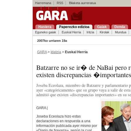
Harremana
RSS
Bilaketa aurreratua
es
fr
en
Hasiera
Paperezko edizioa
Gaiak
Denda
Eguneko gaiak
Euskal Herria
Iritzia
Kirolak
Mundua
2007ko urriaren 19a
GARA
>
Idatzia
>
Euskal Herria
Batzarre no se ir� de NaBai pero 
existen discrepancias �important
Joseba Eceolaza, miembro de Batzarre y parlamentario p
ayer «categóricamente» que su grupo vaya a salir de esta
admitió que existen «discrepancias importantes» en su s
GARA |
Joseba Eceolaza hizo estas
declaraciones en respuesta a una
información publicada ayer mismo por
«Diario de Navarra», según la cual