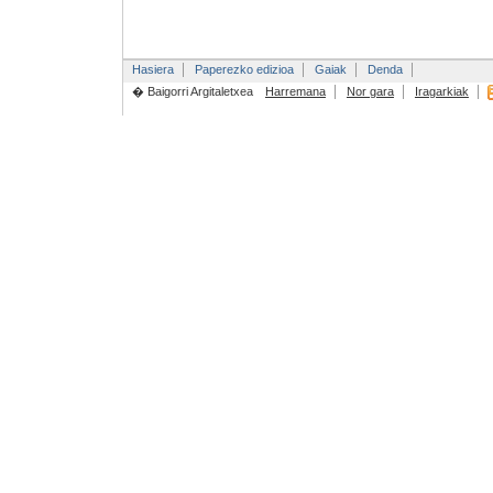
Hasiera
Paperezko edizioa
Gaiak
Denda
� Baigorri Argitaletxea
Harremana
Nor gara
Iragarkiak