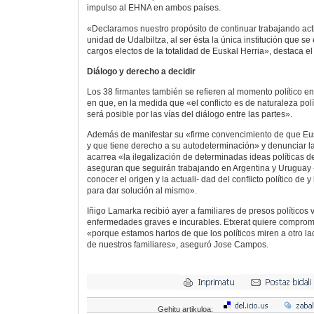
impulso al EHNA en ambos países.
«Declaramos nuestro propósito de continuar trabajando act
unidad de Udalbiltza, al ser ésta la única institución que s
cargos electos de la totalidad de Euskal Herria», destaca e
Diálogo y derecho a decidir
Los 38 firmantes también se refieren al momento político en
en que, en la medida que «el conflicto es de naturaleza polí
será posible por las vías del diálogo entre las partes».
Además de manifestar su «firme convencimiento de que Eus
y que tiene derecho a su autodeterminación» y denunciar l
acarrea «la ilegalización de determinadas ideas políticas 
aseguran que seguirán trabajando en Argentina y Uruguay «
conocer el origen y la actuali- dad del conflicto político de y
para dar solución al mismo».
Iñigo Lamarka recibió ayer a familiares de presos políticos
enfermedades graves e incurables. Etxerat quiere compromi
«porque estamos hartos de que los políticos miren a otro la
de nuestros familiares», aseguró Jose Campos.
Gehitu artikuloa: