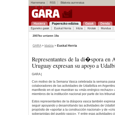
Harremana
RSS
Bilaketa aurreratua
es
fr
en
Hasiera
Paperezko edizioa
Gaiak
Denda
Eguneko gaiak
Euskal Herria
Iritzia
Kirolak
Mundua
2007ko urriaren 19a
GARA
>
Idatzia
>
Euskal Herria
Representantes de la di�spora en A
Uruguay expresan su apoyo a Udalbi
GARA |
Con motivo de la Semana Vasca celebrada la semana pasad
colaboradores de las actividades de Udalbiltza en Argenti
manifiesto en el que muestran su «más enérgico rechazo» 
miembros de la institución nacional por parte de los tribun
Estos representantes de la diáspora vasca también expresa
seguir apoyando y desarrollando las actividades de Udalbil
propósito de «aportar a la construcción nacional» y de «crist
soberanistas del pueblo vasco». Y entre esas actividades c