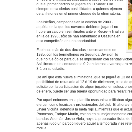
que el primer partido se jugara en El Sadar. Ello
siempre resta ciertas posibilidades a quienes ejercen
de anfitriones en el primer choque de la eliminatoria.
Los isleños, campeones en la edición de 2003 -
aquélla en la que los navarros debieron jugar si no
hubieran caído en semifinales ante el Recre- y finalista
en la de 1998, sólo se han enfrentado a Osasuna en
esta competición en una oportunidad.
Fue hace más de dos décadas, concretamente en
1985, con los bermellones en Segunda División, lo
que no fue óbice para que se impusieran con sendas victorias
Así, firmaron un contundente 0-2 en tierras navarras para
3-1 en su estadio.
De ahí que esta nueva eliminatoria, que se jugará el 13 de 
posibilidad de retrasarlo al 12 ó 19 de diciembre, caso de q
solicite por la participación de algún jugador en selecciones
de enero, puede ser una buena oportunidad para resarcirse
Por aquel entonces en la plantilla osasunista militaban al
ejercen como técnicos y profesionales del club. El ahora en
Javier Vicuña, defendía la meta rojilla, mientras que el actu
Promesas, Enrique Martín, estaba en su mejor momento co
bandas. Además, Joshe Viela, hoy día preparador físico de la
apenas jugó un partido liguero aquella temporada y se reti
rodilla.