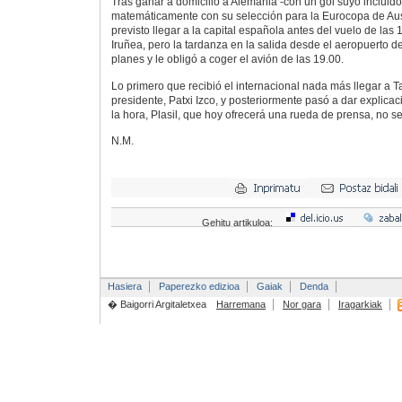
Tras ganar a domicilio a Alemania -con un gol suyo incluido-
matemáticamente con su selección para la Eurocopa de Austr
previsto llegar a la capital española antes del vuelo de las 
Iruñea, pero la tardanza en la salida desde el aeropuerto d
planes y le obligó a coger el avión de las 19.00.
Lo primero que recibió el internacional nada más llegar a Ta
presidente, Patxi Izco, y posteriormente pasó a dar explica
la hora, Plasil, que hoy ofrecerá una rueda de prensa, no se 
N.M.
Gehitu artikuloa:
Hasiera
Paperezko edizioa
Gaiak
Denda
� Baigorri Argitaletxea
Harremana
Nor gara
Iragarkiak