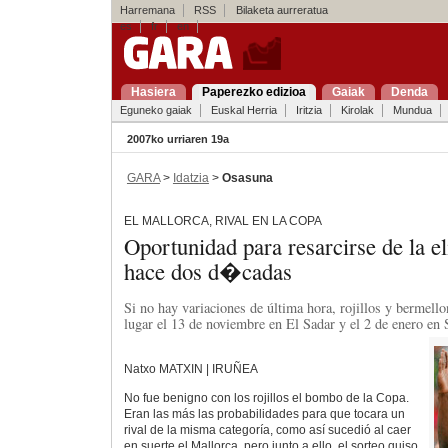
Harremana
RSS
Bilaketa aurreratua
es
fr
en
Hasiera
Paperezko edizioa
Gaiak
Denda
Eguneko gaiak
Euskal Herria
Iritzia
Kirolak
Mundua
2007ko urriaren 19a
GARA
>
Idatzia
>
Osasuna
EL MALLORCA, RIVAL EN LA COPA
Oportunidad para resarcirse de la 
hace dos d�cadas
Si no hay variaciones de última hora, rojillos y bermell
lugar el 13 de noviembre en El Sadar y el 2 de enero en
Natxo MATXIN | IRUÑEA
No fue benigno con los rojillos el bombo de la Copa.
Eran las más las probabilidades para que tocara un
rival de la misma categoría, como así sucedió al caer
en suerte el Mallorca, pero junto a ello, el sorteo quiso