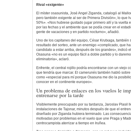
Rival «exigente»
El míster osasunista, José Angel Ziganda, catalogó al Mallo
pero también exigente al ser de Primera División», lo que h
50%». «Nos hubiese gustado jugar primero allí y la vuelta 
por las fechas y el ambiente que se podía crear en el estadi
gente de vacaciones y en partido nocturno», añadió.
Uno de los capitanes del equipo, César Krutxaga, también 
resultado del sorteo, ante un enemigo «complicado, que ha 
candidato a estar arriba, después de los grandes», indicó e
Osasuna «no es un equipo fácil a doble partido y lo daremo
eliminatoria», aclaró.
Enfrente, el central rojillo podría encontrarse con un viejo 
que tendría que marcar. El camerunés también habló sobre e
como «especial para mí porque Osasuna me dio la posibili
conocer en el continente europeo».
Un problema de enlaces en los vuelos le impi
entrenarse por la tarde
Visiblemente preocupado por su tardanza, Jaroslav Plasil ll
instalaciones de Tajonar, minutos después de que el entre
diseñado por Ziganda hubiera terminado. Las consecuencia
motivadas por problemas en el vuelo que une Praga y Madrid
centrocampista aterrizar a tiempo en Iruñea.