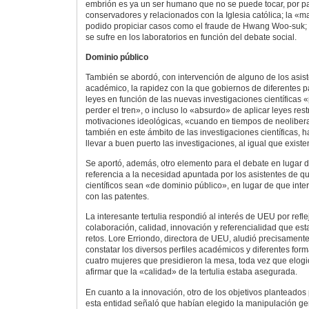
embrión es ya un ser humano que no se puede tocar, por pa
conservadores y relacionados con la Iglesia católica; la «
podido propiciar casos como el fraude de Hwang Woo-suk; 
se sufre en los laboratorios en función del debate social.
Dominio público
También se abordó, con intervención de alguno de los asis
académico, la rapidez con la que gobiernos de diferentes 
leyes en función de las nuevas investigaciones científicas 
perder el tren», o incluso lo «absurdo» de aplicar leyes rest
motivaciones ideológicas, «cuando en tiempos de neolibera
también en este ámbito de las investigaciones científicas, h
llevar a buen puerto las investigaciones, al igual que existe
Se aportó, además, otro elemento para el debate en lugar d
referencia a la necesidad apuntada por los asistentes de q
científicos sean «de dominio público», en lugar de que int
con las patentes.
La interesante tertulia respondió al interés de UEU por refle
colaboración, calidad, innovación y referencialidad que es
retos. Lore Erriondo, directora de UEU, aludió precisamente
constatar los diversos perfiles académicos y diferentes form
cuatro mujeres que presidieron la mesa, toda vez que elogió 
afirmar que la «calidad» de la tertulia estaba asegurada.
En cuanto a la innovación, otro de los objetivos planteados
esta entidad señaló que habían elegido la manipulación ge