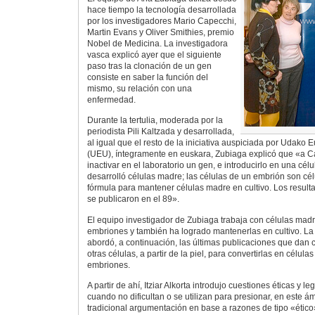
hace tiempo la tecnología desarrollada
por los investigadores Mario Capecchi,
Martin Evans y Oliver Smithies, premio
Nobel de Medicina. La investigadora
vasca explicó ayer que el siguiente
paso tras la clonación de un gen
consiste en saber la función del
mismo, su relación con una
enfermedad.
Durante la tertulia, moderada por la
periodista Pili Kaltzada y desarrollada,
al igual que el resto de la iniciativa auspiciada por Udako E
(UEU), íntegramente en euskara, Zubiaga explicó que «a Ca
inactivar en el laboratorio un gen, e introducirlo en una célu
desarrolló células madre; las células de un embrión son cé
fórmula para mantener células madre en cultivo. Los result
se publicaron en el 89».
El equipo investigador de Zubiaga trabaja con células madr
embriones y también ha logrado mantenerlas en cultivo. La 
abordó, a continuación, las últimas publicaciones que dan cu
otras células, a partir de la piel, para convertirlas en célul
embriones.
A partir de ahí, Itziar Alkorta introdujo cuestiones éticas y 
cuando no dificultan o se utilizan para presionar, en este ám
tradicional argumentación en base a razones de tipo «ético»