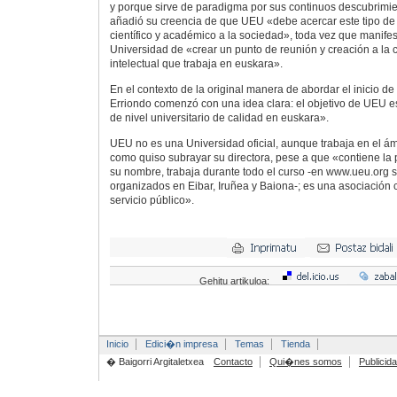
y porque sirve de paradigma por sus continuos descubrimie
añadió su creencia de que UEU «debe acercar este tipo de 
científico y académico a la sociedad», toda vez que manifes
Universidad de «crear un punto de reunión y creación a la 
intelectual que trabaja en euskara».
En el contexto de la original manera de abordar el inicio de
Erriondo comenzó con una idea clara: el objetivo de UEU e
de nivel universitario de calidad en euskara».
UEU no es una Universidad oficial, aunque trabaja en el ámbit
como quiso subrayar su directora, pese a que «contiene la
su nombre, trabaja durante todo el curso -en www.ueu.org 
organizados en Eibar, Iruñea y Baiona-; es una asociación c
servicio público».
Gehitu artikuloa:
Inicio
Edici�n impresa
Temas
Tienda
� Baigorri Argitaletxea
Contacto
Qui�nes somos
Publicid