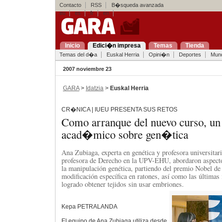
Contacto
RSS
B�squeda avanzada
eu
es
fr
en
Inicio
Edici�n impresa
Temas
Tienda
Temas del d�a
Euskal Herria
Opini�n
Deportes
Mun
2007 noviembre 23
GARA
>
Idatzia
>
Euskal Herria
CR�NICA | IUEU PRESENTA SUS RETOS
Como arranque del nuevo curso, un
acad�mico sobre gen�tica
Ana Zubiaga, experta en genética y profesora universitaria
profesora de Derecho en la UPV-EHU, abordaron aspectos
la manipulación genética, partiendo del premio Nobel de
modificación específica en ratones, así como las últimas
logrado obtener tejidos sin usar embriones.
Kepa PETRALANDA
El equipo de Ana Zubiaga utiliza desde