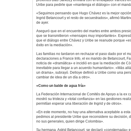
próximos días Sarkozy enviará con el embajador francés e
Uribe para pedirle que «mantenga el diálogo» con el mand
«Seguimos pensando que Hugo Chávez es la mejor opción p
Ingrid Betancourt y el resto de secuestrados», afirmó Mart
de ayer.
Aseguró que en el encuentro del martes entre ambos pres
que se transmitieron «mensajes muy importantes». Expresó 
que el diálogo entre Chávez y Uribe se reanude porque «es
éxito en la mediación».
Las familias no tardaron en rechazar el paso dado por el 
declaraciones a France Info, el ex marido de Betancourt, Fab
noticia de «dramática» e incidió en que la mediación de C
inevitable para llegar a un acuerdo humanitario». «Más allá
un drama», subrayó. Delloye definió a Uribe como una perso
cambiar de idea de un día a otro».
«Como un balde de agua fría»
La Federación Internacional de Comités de Apoyo a la ex c
mostró su tristeza y «total confianza» en las gestiones rea
permitían esperar una liberación de Ingrid y de otros».
«En este momento, no hay una alternativa aceptable a esta
pedimos al presidente Uribe que reconsidere su decisión, 
no sus generales, quien dirige Colombia».
Su hermana, Astrid Betancourt, se declaró «consternada» e