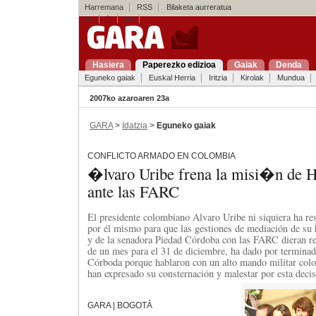
Harremana
RSS
Bilaketa aurreratua
es
fr
en
Hasiera
Paperezko edizioa
Gaiak
Denda
Eguneko gaiak
Euskal Herria
Iritzia
Kirolak
Mundua
2007ko azaroaren 23a
GARA
>
Idatzia
>
Eguneko gaiak
CONFLICTO ARMADO EN COLOMBIA
�lvaro Uribe frena la misi�n de
ante las FARC
El presidente colombiano Alvaro Uribe ni siquiera ha re
por él mismo para que las gestiones de mediación de 
y de la senadora Piedad Córdoba con las FARC dieran re
de un mes para el 31 de diciembre, ha dado por terminad
Córboda porque hablaron con un alto mando militar col
han expresado su consternación y malestar por esta decis
GARA | BOGOTÁ