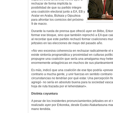
rechazar de forma implícita la
posibilidad de que su partido integre
una coalición electoral junto a EA, EB y
Aralar en Araba, Bizkaia y Gipuzkoa
para afrontar los comicios del próximo
9 de marzo.
Durante la rueda de prensa que ofreció ayer en Bilbo, Erko
formar ese bloque, sino que también reprochó a EA que cai
al recordar que este partido rechazó formar coaliciones mun
jeltzales en las elecciones de mayo del pasado año.
«No veo excesiva coherencia en rechazar radicalmente el 
existe sintonía programática y proximidad en culturas polític
propugne una coalición que sería una amalgama muy hete
enormemente antagónicas en muchos de sus planteamient
Es más, indicó que una coalición de ese tipo podría «preven
contrario a mucha gente, y unir fuerzas en sentido contrario
circunstancias no tendrían por qué estar. Una percepción fren
agregó- no sería en absoluto buena para la sociedad vasca 
hoja de ruta trazada por el lehendakari».
Distinta coyuntura
A pesar de los insistentes pronunciamientos jeltzales en el
realizado ayer por Erkoreka, desde Eusko Alakartasuna ma
mano tendida.