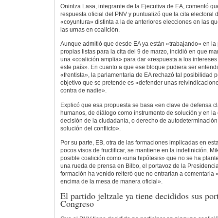
Onintza Lasa, integrante de la Ejecutiva de EA, comentó q
respuesta oficial del PNV y puntualizó que la cita electoral
«coyuntura» distinta a la de anteriores elecciones en las q
las urnas en coalición.
Aunque admitió que desde EA ya están «trabajando» en la 
propias listas para la cita del 9 de marzo, incidió en que m
una «coalición amplia» para dar «respuesta a los intereses
este país». En cuanto a que ese bloque pudiera ser enten
«frentista», la parlamentaria de EA rechazó tal posibilidad 
objetivo que se pretende es «defender unas reivindicacion
contra de nadie».
Explicó que esa propuesta se basa «en clave de defensa c
humanos, de diálogo como instrumento de solución y en la
decisión de la ciudadanía, o derecho de autodeterminación
solución del conflicto».
Por su parte, EB, otra de las formaciones implicadas en es
pocos visos de fructificar, se mantiene en la indefinición. Mik
posible coalición como «una hipótesis» que no se ha plant
una rueda de prensa en Bilbo, el portavoz de la Presidenc
formación ha venido reiteró que no entrarían a comentarla
encima de la mesa de manera oficial».
El partido jeltzale ya tiene decididos sus por
Congreso