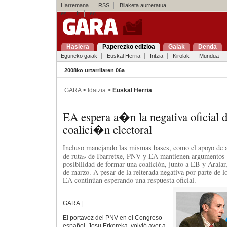
Harremana
RSS
Bilaketa aurreratua
es
fr
en
Hasiera
Paperezko edizioa
Gaiak
Denda
Eguneko gaiak
Euskal Herria
Iritzia
Kirolak
Mundua
2008ko urtarrilaren 06a
GARA
>
Idatzia
>
Euskal Herria
EA espera a�n la negativa oficial 
coalici�n electoral
Incluso manejando las mismas bases, como el apoyo de a
de ruta» de Ibarretxe, PNV y EA mantienen argumentos d
posibilidad de formar una coalición, junto a EB y Aralar,
de marzo. A pesar de la reiterada negativa por parte de lo
EA continúan esperando una respuesta oficial.
GARA |
El portavoz del PNV en el Congreso
español, Josu Erkoreka, volvió ayer a