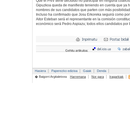
Que el PNV tiene decidido no participar en ninguna coalició
Gipuzkoa queda de manifiesto teniendo en cuenta que ya ha 
nombres de sus candidatos que parten con más posibilidad
Incluso ha confirmado que Josu Erkoreka seguirá como por
Aitor Esteban será el representante en la comisión constitu
económico será Pedro Aspiazu; todos ellos candidatos por 
Gehitu artikuloa:
Hasiera
Paperezko edizioa
Gaiak
Denda
� Baigorri Argitaletxea
Harremana
Nor gara
Iragarkiak