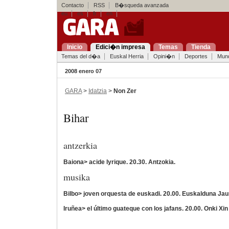
Contacto
RSS
B�squeda avanzada
eu
es
fr
en
Inicio
Edici�n impresa
Temas
Tienda
Temas del d�a
Euskal Herria
Opini�n
Deportes
Mun
2008 enero 07
GARA
>
Idatzia
>
Non Zer
Bihar
antzerkia
Baiona> acide lyrique. 20.30. Antzokia.
musika
Bilbo> joven orquesta de euskadi. 20.00. Euskalduna Jau
Iruñea> el último guateque con los jafans. 20.00. Onki Xin