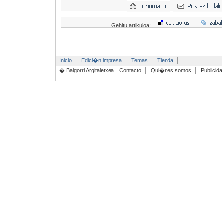
Gehitu artikuloa:
Inicio
Edici�n impresa
Temas
Tienda
� Baigorri Argitaletxea
Contacto
Qui�nes somos
Publicid